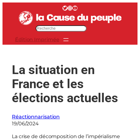
Aller
Twitter
Instagram
YouTube
au
contenu
R
e
Édition Imprimée
c
h
e
r
La situation en
c
h
France et les
e
r
élections actuelles
Réactionnarisation
19/06/2024
La crise de décomposition de l’impérialisme