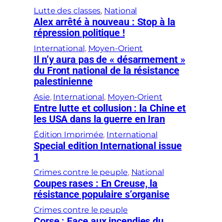
Lutte des classes
, 
National
Alex arrêté à nouveau : Stop à la
répression politique !
International
, 
Moyen-Orient
Il n’y aura pas de « désarmement »
du Front national de la résistance
palestinienne
Asie
, 
International
, 
Moyen-Orient
Entre lutte et collusion : la Chine et
les USA dans la guerre en Iran
Édition Imprimée
, 
International
Special edition International issue
1
Crimes contre le peuple
, 
National
Coupes rases : En Creuse, la
résistance populaire s’organise
Crimes contre le peuple
Corse : Face aux incendies du