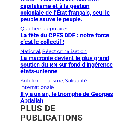
capitalisme et à la gestion
coloniale de l’État français, seul le
peuple sauve le peuple.
Quartiers populaires
La fête du CPES DDF : notre force
c’est le collectif !
National
, 
Réactionnarisation
La macronie devient le plus grand
soutien du RN sur fond d’ingérence
états-unienne
Anti-Impérialisme
, 
Solidarité
internationale
Il y a un an, le triomphe de Georges
Abdallah
PLUS DE
PUBLICATIONS