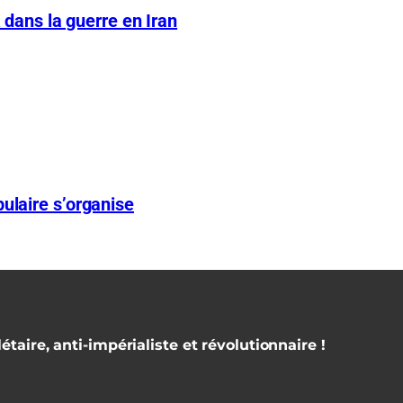
A dans la guerre en Iran
ulaire s’organise
étaire, anti-impérialiste et révolutionnaire !