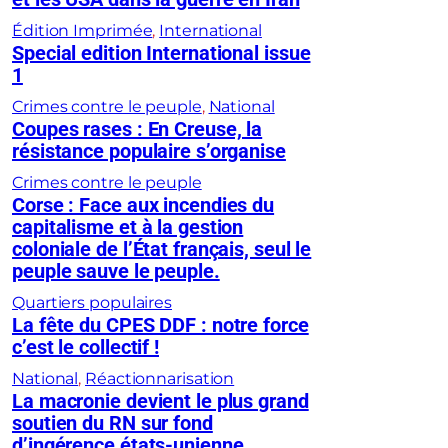
Édition Imprimée
, 
International
Special edition International issue
1
Crimes contre le peuple
, 
National
Coupes rases : En Creuse, la
résistance populaire s’organise
Crimes contre le peuple
Corse : Face aux incendies du
capitalisme et à la gestion
coloniale de l’État français, seul le
peuple sauve le peuple.
Quartiers populaires
La fête du CPES DDF : notre force
c’est le collectif !
National
, 
Réactionnarisation
La macronie devient le plus grand
soutien du RN sur fond
d’ingérence états-unienne