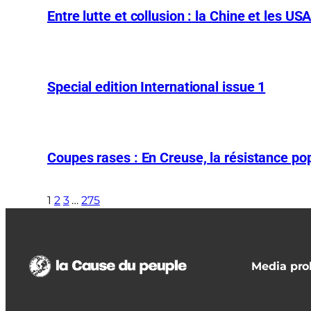
Entre lutte et collusion : la Chine et les US
Special edition International issue 1
Coupes rases : En Creuse, la résistance pop
1
2
3
…
275
Media prol