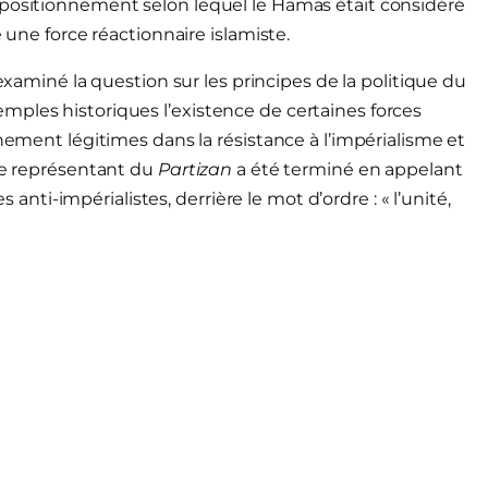
 positionnement selon lequel le Hamas était considéré
e une force réactionnaire islamiste.
a examiné la question sur les principes de la politique du
mples historiques l’existence de certaines forces
inement légitimes dans la résistance à l’impérialisme et
 Le représentant du
Partizan
a été terminé en appelant
s anti-impérialistes, derrière le mot d’ordre : « l’unité,