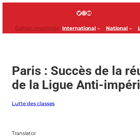
Aller
au
Twitter
Instagram
YouTube
contenu
Édition Imprimée
International
National
Paris : Succès de la r
de la Ligue Anti-impéri
Lutte des classes
Translator