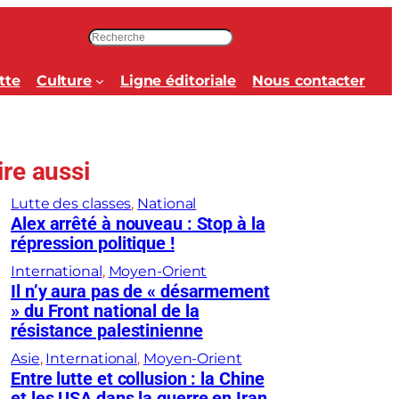
R
e
c
tte
Culture
Ligne éditoriale
Nous contacter
h
e
r
c
ire aussi
h
e
Lutte des classes
, 
National
r
Alex arrêté à nouveau : Stop à la
répression politique !
International
, 
Moyen-Orient
Il n’y aura pas de « désarmement
» du Front national de la
résistance palestinienne
Asie
, 
International
, 
Moyen-Orient
Entre lutte et collusion : la Chine
et les USA dans la guerre en Iran