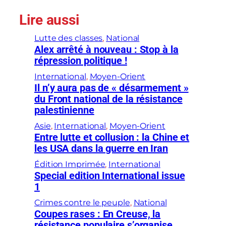
Lire aussi
Lutte des classes
, 
National
Alex arrêté à nouveau : Stop à la
répression politique !
International
, 
Moyen-Orient
Il n’y aura pas de « désarmement »
du Front national de la résistance
palestinienne
Asie
, 
International
, 
Moyen-Orient
Entre lutte et collusion : la Chine et
les USA dans la guerre en Iran
Édition Imprimée
, 
International
Special edition International issue
1
Crimes contre le peuple
, 
National
Coupes rases : En Creuse, la
résistance populaire s’organise