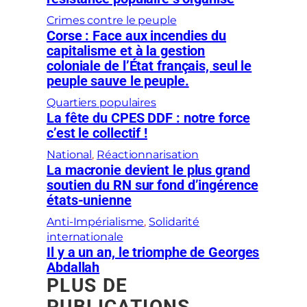
Crimes contre le peuple
Corse : Face aux incendies du
capitalisme et à la gestion
coloniale de l’État français, seul le
peuple sauve le peuple.
Quartiers populaires
La fête du CPES DDF : notre force
c’est le collectif !
National
, 
Réactionnarisation
La macronie devient le plus grand
soutien du RN sur fond d’ingérence
états-unienne
Anti-Impérialisme
, 
Solidarité
internationale
Il y a un an, le triomphe de Georges
Abdallah
PLUS DE
PUBLICATIONS