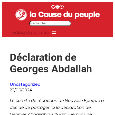
Aller
Twitter
Instagram
YouTube
au
contenu
R
e
Édition Imprimée
c
h
e
r
Déclaration de
c
h
Georges Abdallah
e
r
Uncategorized
22/06/2024
Le comité de rédaction de Nouvelle Epoque a
décidé de partager ici la déclaration de
Georges Abdallah du 15 juin, lue par une