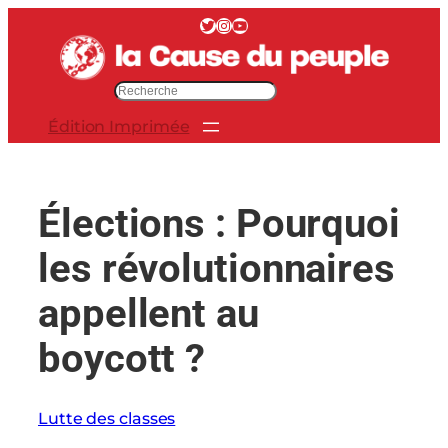
Aller
Twitter
Instagram
YouTube
au
contenu
R
e
Édition Imprimée
c
h
e
r
Élections : Pourquoi
c
h
les révolutionnaires
e
r
appellent au
boycott ?
Lutte des classes