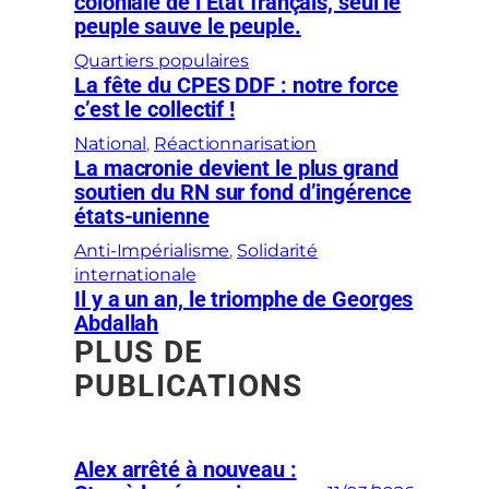
coloniale de l’État français, seul le
peuple sauve le peuple.
Quartiers populaires
La fête du CPES DDF : notre force
c’est le collectif !
National
, 
Réactionnarisation
La macronie devient le plus grand
soutien du RN sur fond d’ingérence
états-unienne
Anti-Impérialisme
, 
Solidarité
internationale
Il y a un an, le triomphe de Georges
Abdallah
PLUS DE
PUBLICATIONS
Alex arrêté à nouveau :