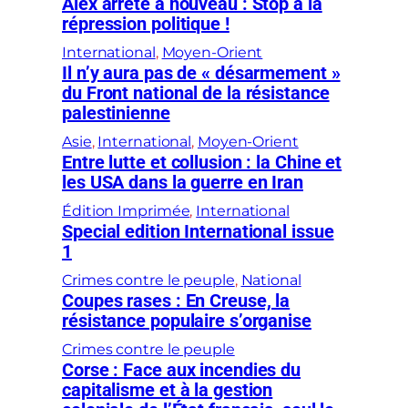
Alex arrêté à nouveau : Stop à la
répression politique !
International
, 
Moyen-Orient
Il n’y aura pas de « désarmement »
du Front national de la résistance
palestinienne
Asie
, 
International
, 
Moyen-Orient
Entre lutte et collusion : la Chine et
les USA dans la guerre en Iran
Édition Imprimée
, 
International
Special edition International issue
1
Crimes contre le peuple
, 
National
Coupes rases : En Creuse, la
résistance populaire s’organise
Crimes contre le peuple
Corse : Face aux incendies du
capitalisme et à la gestion