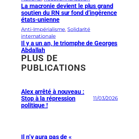
La macronie devient le plus grand
soutien du RN sur fond d’ingérence
états-unienne
Anti-Impérialisme
, 
Solidarité
internationale
Il y a un an, le triomphe de Georges
Abdallah
PLUS DE
PUBLICATIONS
Alex arrêté à nouveau :
Stop à la répression
11/03/2026
politique !
Il n’y aura pas de «