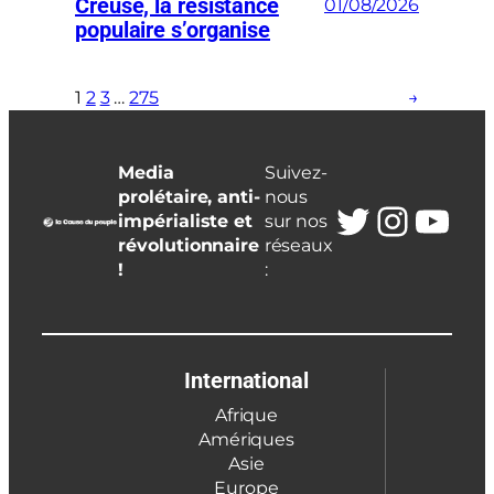
Creuse, la résistance
01/08/2026
populaire s’organise
1
2
3
…
275
→
Media
Suivez-
prolétaire, anti-
nous
Twitter
Insta
You
impérialiste et
sur nos
révolutionnaire
réseaux
!
:
International
Afrique
Amériques
Asie
Europe