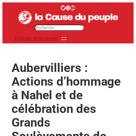
Aller
Twitter
Instagram
YouTube
au
contenu
R
e
Édition Imprimée
c
h
e
r
Aubervilliers :
c
h
Actions d’hommage
e
r
à Nahel et de
célébration des
Grands