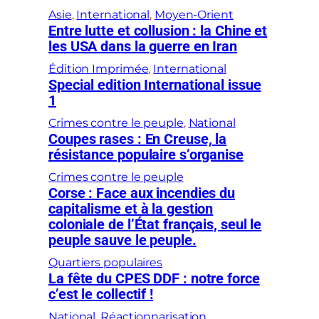
Asie
, 
International
, 
Moyen-Orient
Entre lutte et collusion : la Chine et
les USA dans la guerre en Iran
Édition Imprimée
, 
International
Special edition International issue
1
Crimes contre le peuple
, 
National
Coupes rases : En Creuse, la
résistance populaire s’organise
Crimes contre le peuple
Corse : Face aux incendies du
capitalisme et à la gestion
coloniale de l’État français, seul le
peuple sauve le peuple.
Quartiers populaires
La fête du CPES DDF : notre force
c’est le collectif !
National
, 
Réactionnarisation