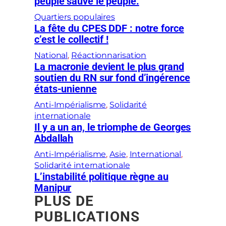
peuple sauve le peuple.
Quartiers populaires
La fête du CPES DDF : notre force
c’est le collectif !
National
, 
Réactionnarisation
La macronie devient le plus grand
soutien du RN sur fond d’ingérence
états-unienne
Anti-Impérialisme
, 
Solidarité
internationale
Il y a un an, le triomphe de Georges
Abdallah
Anti-Impérialisme
, 
Asie
, 
International
, 
Solidarité internationale
L’instabilité politique règne au
Manipur
PLUS DE
PUBLICATIONS