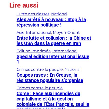
Lire aussi
Lutte des classes
, 
National
Alex arrêté à nouveau : Stop à la
répression politique !
Asie
, 
International
, 
Moyen-Orient
Entre lutte et collusion : la Chine et
les USA dans la guerre en Iran
Édition Imprimée
, 
International
Special edition International issue
1
Crimes contre le peuple
, 
National
Coupes rases : En Creuse, la
résistance populaire s’organise
Crimes contre le peuple
Corse : Face aux incendies du
capitalisme et à la gestion
coloniale de l’État français, seul le