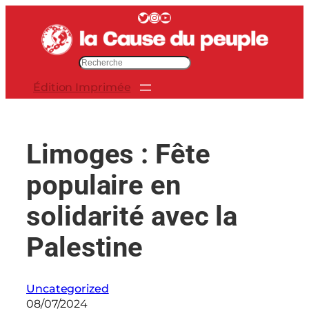
Aller
Twitter
Instagram
YouTube
au
contenu
R
e
Édition Imprimée
c
h
e
r
Limoges : Fête
c
h
populaire en
e
r
solidarité avec la
Palestine
Uncategorized
08/07/2024