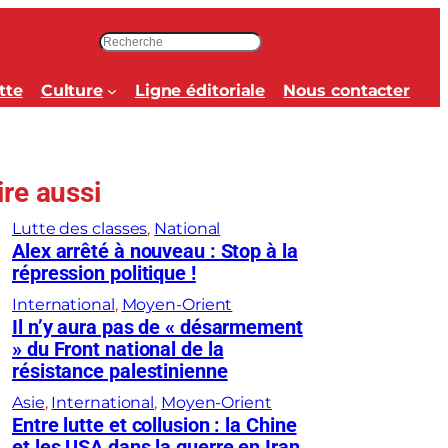
R
e
c
tte
Culture
Ligne éditoriale
Nous contacter
h
e
r
c
ire aussi
h
e
Lutte des classes
, 
National
r
Alex arrêté à nouveau : Stop à la
répression politique !
International
, 
Moyen-Orient
Il n’y aura pas de « désarmement
» du Front national de la
résistance palestinienne
Asie
, 
International
, 
Moyen-Orient
Entre lutte et collusion : la Chine
et les USA dans la guerre en Iran