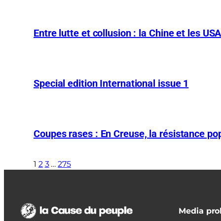
Entre lutte et collusion : la Chine et les US
Special edition International issue 1
Coupes rases : En Creuse, la résistance pop
1
2
3
…
275
Media prol