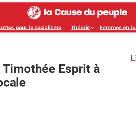
Luttes pour le socialisme
Théorie
Femmes en lu
L
à Timothée Esprit à
ocale