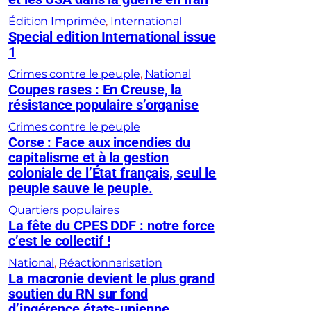
Édition Imprimée
, 
International
Special edition International issue
1
Crimes contre le peuple
, 
National
Coupes rases : En Creuse, la
résistance populaire s’organise
Crimes contre le peuple
Corse : Face aux incendies du
capitalisme et à la gestion
coloniale de l’État français, seul le
peuple sauve le peuple.
Quartiers populaires
La fête du CPES DDF : notre force
c’est le collectif !
National
, 
Réactionnarisation
La macronie devient le plus grand
soutien du RN sur fond
d’ingérence états-unienne