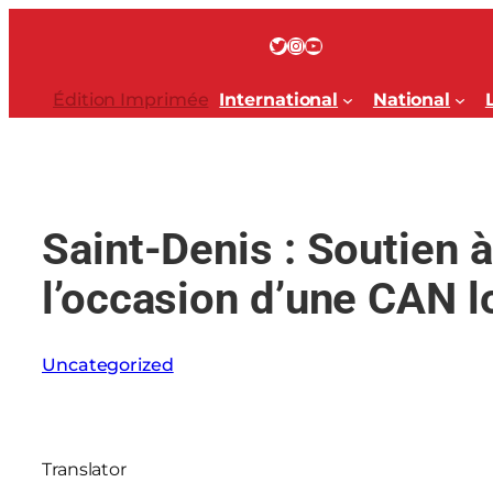
Aller
au
Twitter
Instagram
YouTube
contenu
Édition Imprimée
International
National
Saint-Denis : Soutien 
l’occasion d’une CAN l
Uncategorized
Translator