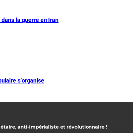
A dans la guerre en Iran
ulaire s’organise
étaire, anti-impérialiste et révolutionnaire !