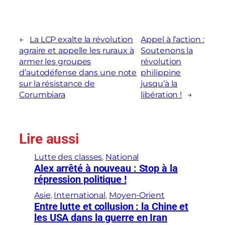
←
La LCP exalte la révolution
Appel à l’action :
agraire et appelle les ruraux à
Soutenons la
armer les groupes
révolution
d’autodéfense dans une note
philippine
sur la résistance de
jusqu’à la
Corumbiara
libération !
→
Lire aussi
Lutte des classes
, 
National
Alex arrêté à nouveau : Stop à la
répression politique !
Asie
, 
International
, 
Moyen-Orient
Entre lutte et collusion : la Chine et
les USA dans la guerre en Iran