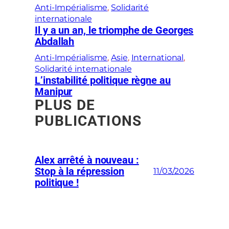
Anti-Impérialisme
, 
Solidarité
internationale
Il y a un an, le triomphe de Georges
Abdallah
Anti-Impérialisme
, 
Asie
, 
International
, 
Solidarité internationale
L’instabilité politique règne au
Manipur
PLUS DE
PUBLICATIONS
Alex arrêté à nouveau :
Stop à la répression
11/03/2026
politique !