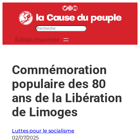
Aller
Twitter
Instagram
YouTube
au
contenu
R
e
Édition Imprimée
c
h
e
r
Commémoration
c
h
populaire des 80
e
r
ans de la Libération
de Limoges
Luttes pour le socialisme
02/07/2025