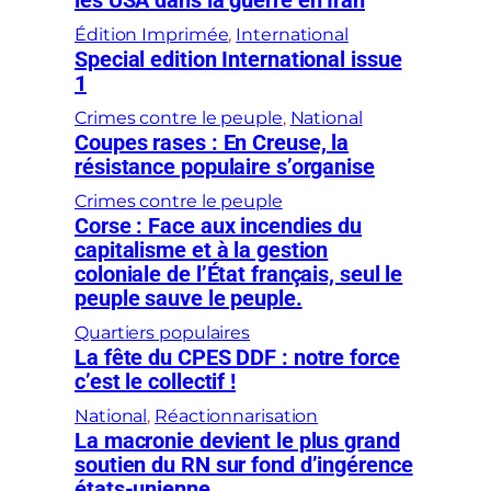
les USA dans la guerre en Iran
Édition Imprimée
, 
International
Special edition International issue
1
Crimes contre le peuple
, 
National
Coupes rases : En Creuse, la
résistance populaire s’organise
Crimes contre le peuple
Corse : Face aux incendies du
capitalisme et à la gestion
coloniale de l’État français, seul le
peuple sauve le peuple.
Quartiers populaires
La fête du CPES DDF : notre force
c’est le collectif !
National
, 
Réactionnarisation
La macronie devient le plus grand
soutien du RN sur fond d’ingérence
états-unienne