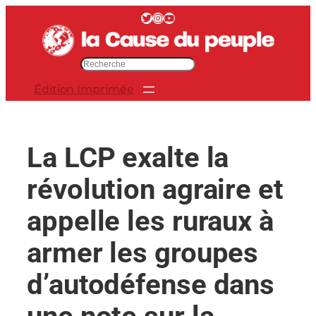
Aller
Twitter
Instagram
YouTube
au
contenu
R
e
Édition Imprimée
c
h
e
r
La LCP exalte la
c
h
révolution agraire et
e
r
appelle les ruraux à
armer les groupes
d’autodéfense dans