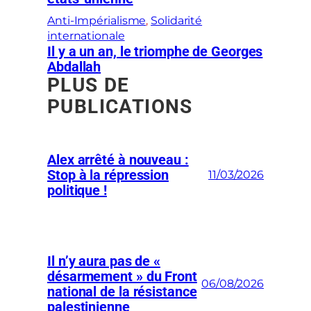
Anti-Impérialisme
, 
Solidarité
internationale
Il y a un an, le triomphe de Georges
Abdallah
PLUS DE
PUBLICATIONS
Alex arrêté à nouveau :
Stop à la répression
11/03/2026
politique !
Il n’y aura pas de «
désarmement » du Front
06/08/2026
national de la résistance
palestinienne