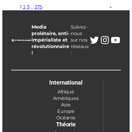
1
2
3
…
275
→
Media
Suivez-
prolétaire, anti-
nous
Twitter
Insta
You
impérialiste et
sur nos
révolutionnaire
réseaux
!
:
International
Afrique
Amériques
Asie
Europe
Océanie
Théorie