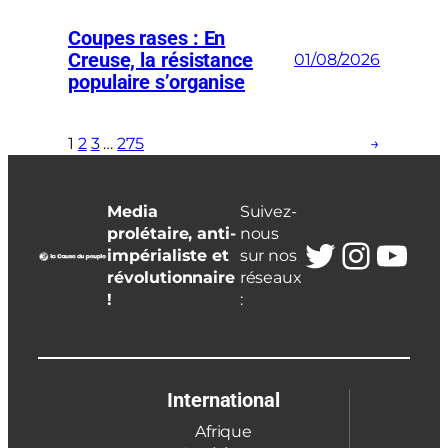
Coupes rases : En
Creuse, la résistance
01/08/2026
populaire s’organise
1
2
3
…
275
→
Media
Suivez-
prolétaire, anti-
nous
Twitter
Insta
You
impérialiste et
sur nos
révolutionnaire
réseaux
!
:
International
Afrique