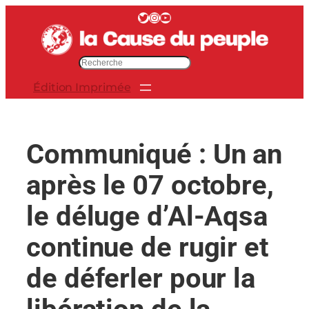
Aller
Twitter
Instagram
YouTube
au
contenu
R
e
Édition Imprimée
c
h
e
r
Communiqué : Un an
c
h
après le 07 octobre,
e
r
le déluge d’Al-Aqsa
continue de rugir et
de déferler pour la