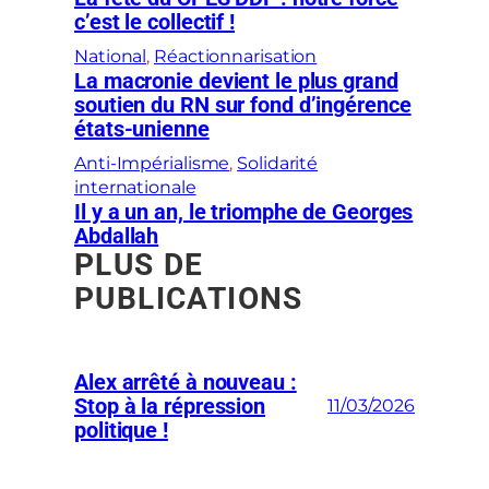
c’est le collectif !
National
, 
Réactionnarisation
La macronie devient le plus grand
soutien du RN sur fond d’ingérence
états-unienne
Anti-Impérialisme
, 
Solidarité
internationale
Il y a un an, le triomphe de Georges
Abdallah
PLUS DE
PUBLICATIONS
Alex arrêté à nouveau :
Stop à la répression
11/03/2026
politique !