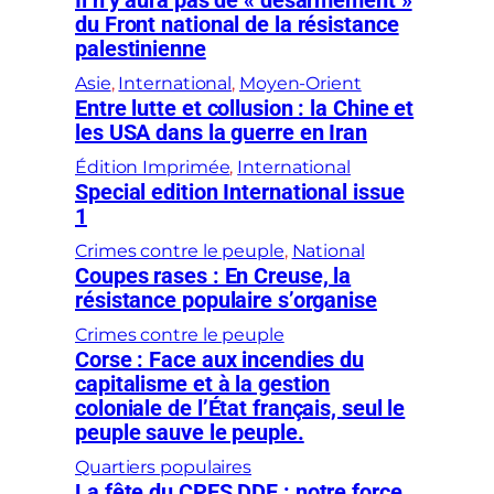
Il n’y aura pas de « désarmement »
du Front national de la résistance
palestinienne
Asie
, 
International
, 
Moyen-Orient
Entre lutte et collusion : la Chine et
les USA dans la guerre en Iran
Édition Imprimée
, 
International
Special edition International issue
1
Crimes contre le peuple
, 
National
Coupes rases : En Creuse, la
résistance populaire s’organise
Crimes contre le peuple
Corse : Face aux incendies du
capitalisme et à la gestion
coloniale de l’État français, seul le
peuple sauve le peuple.
Quartiers populaires
La fête du CPES DDF : notre force