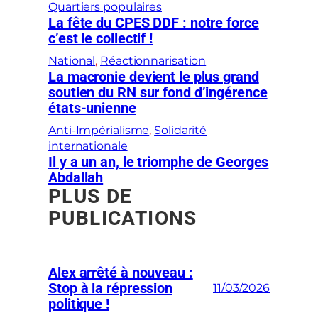
Quartiers populaires
La fête du CPES DDF : notre force
c’est le collectif !
National
, 
Réactionnarisation
La macronie devient le plus grand
soutien du RN sur fond d’ingérence
états-unienne
Anti-Impérialisme
, 
Solidarité
internationale
Il y a un an, le triomphe de Georges
Abdallah
PLUS DE
PUBLICATIONS
Alex arrêté à nouveau :
Stop à la répression
11/03/2026
politique !