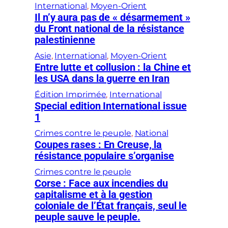
International
, 
Moyen-Orient
Il n’y aura pas de « désarmement »
du Front national de la résistance
palestinienne
Asie
, 
International
, 
Moyen-Orient
Entre lutte et collusion : la Chine et
les USA dans la guerre en Iran
Édition Imprimée
, 
International
Special edition International issue
1
Crimes contre le peuple
, 
National
Coupes rases : En Creuse, la
résistance populaire s’organise
Crimes contre le peuple
Corse : Face aux incendies du
capitalisme et à la gestion
coloniale de l’État français, seul le
peuple sauve le peuple.