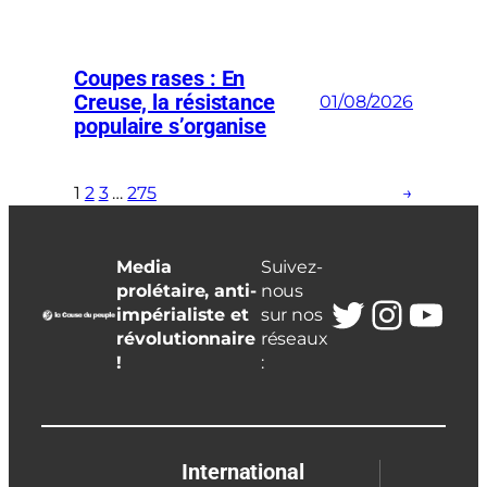
Coupes rases : En
Creuse, la résistance
01/08/2026
populaire s’organise
1
2
3
…
275
→
Media
Suivez-
prolétaire, anti-
nous
Twitter
Insta
You
impérialiste et
sur nos
révolutionnaire
réseaux
!
:
International