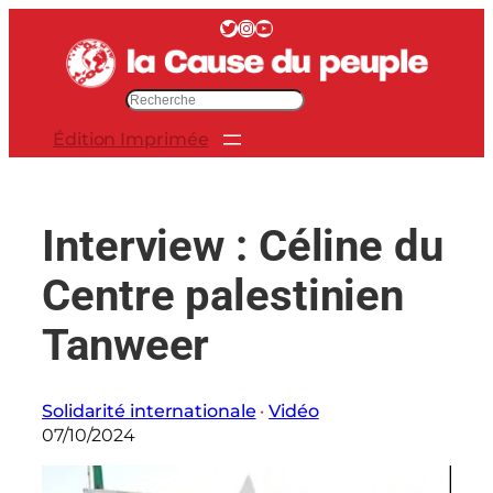
Aller
Twitter
Instagram
YouTube
au
contenu
R
e
Édition Imprimée
c
h
e
r
Interview : Céline du
c
h
Centre palestinien
e
r
Tanweer
Solidarité internationale
 · 
Vidéo
07/10/2024