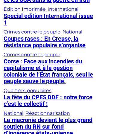
Édition Imprimée
, 
International
Special edition International issue
1
Crimes contre le peuple
, 
National
Coupes rases : En Creuse, la
résistance populaire s’organise
Crimes contre le peuple
Corse : Face aux incendies du
capitalisme et à la gestion
coloniale de l’État français, seul le
peuple sauve le peuple.
Quartiers populaires
La fête du CPES DDF : notre force
c’est le collectif !
National
, 
Réactionnarisation
La macronie devient le plus grand
soutien du RN sur fond
d’ingérence états-unienne