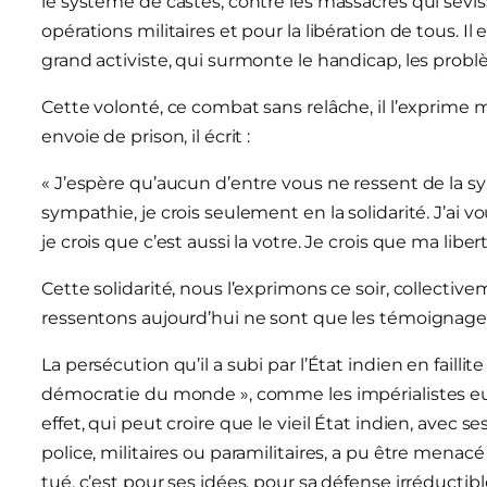
le système de castes, contre les massacres qui sévi
opérations militaires et pour la libération de tous. I
grand activiste, qui surmonte le handicap, les prob
Cette volonté, ce combat sans relâche, il l’exprime m
envoie de prison, il écrit :
« J’espère qu’aucun d’entre vous ne ressent de la sy
sympathie, je crois seulement en la solidarité. J’ai
je crois que c’est aussi la votre. Je crois que ma libert
Cette solidarité, nous l’exprimons ce soir, collectivem
ressentons aujourd’hui ne sont que les témoignages
La persécution qu’il a subi par l’État indien en failli
démocratie du monde », comme les impérialistes eur
effet, qui peut croire que le vieil État indien, avec s
police, militaires ou paramilitaires, a pu être menac
tué, c’est pour ses idées, pour sa défense irréduct