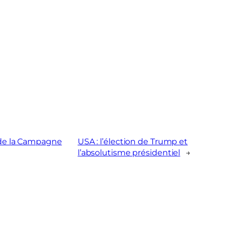
l de la Campagne
USA : l’élection de Trump et
l’absolutisme présidentiel
→