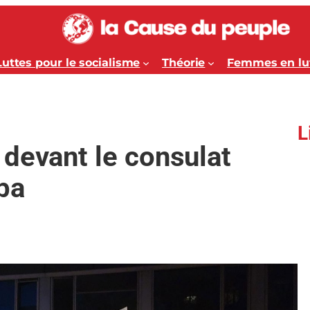
Luttes pour le socialisme
Théorie
Femmes en lu
L
devant le consulat
ba