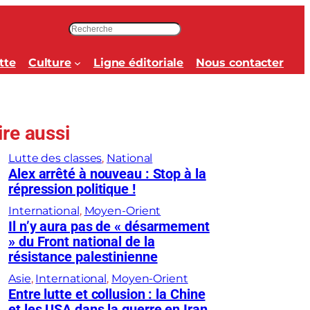
R
e
c
tte
Culture
Ligne éditoriale
Nous contacter
h
e
r
c
ire aussi
h
e
Lutte des classes
, 
National
r
Alex arrêté à nouveau : Stop à la
répression politique !
International
, 
Moyen-Orient
Il n’y aura pas de « désarmement
» du Front national de la
résistance palestinienne
Asie
, 
International
, 
Moyen-Orient
Entre lutte et collusion : la Chine
et les USA dans la guerre en Iran