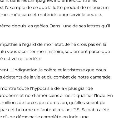
ssent dans les campagnes indiennes, contre les
l est l’exemple de ce que la lutte produit de mieux : un
lèmes médicaux et matériels pour servir le peuple.
ême depuis les geôles. Dans l’une de ses lettres qu’il
mpathie à l’égard de mon état. Je ne crois pas en la
 voulu vous raconter mon histoire, seulement parce que
é est votre liberté. »
ent. L’indignation, la colère et la tristesse que nous
 éclatants de la vie et du combat de notre camarade.
te montre toute l’hypocrisie de la « plus grande
opéens et nord-américains aiment qualifier l’Inde. En
es millions de forces de répression, qu’elles soient de
é par cet homme en fauteuil roulant ? Si Saibaba a été
ible d’une démocratie complète en Inde, une