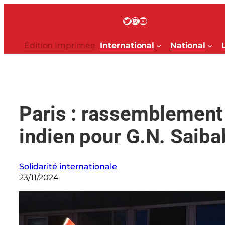
Aller
au
Twitter
Instagram
YouTube
contenu
Édition Imprimée
International
National
Paris : rassemblement 
indien pour G.N. Saiba
Solidarité internationale
23/11/2024