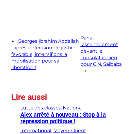
Paris :
←
Georges Ibrahim Abdallah
rassemblement
: après la décision de justice
devant le
favorable, intensifions la
consulat indien
mobilisation pour sa
pour G.N. Saibaba
libération !
→
Lire aussi
Lutte des classes
, 
National
Alex arrêté à nouveau : Stop à la
répression politique !
International
, 
Moyen-Orient