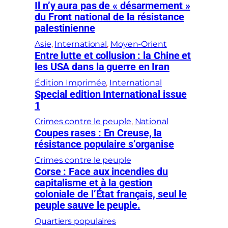
Il n’y aura pas de « désarmement »
du Front national de la résistance
palestinienne
Asie
, 
International
, 
Moyen-Orient
Entre lutte et collusion : la Chine et
les USA dans la guerre en Iran
Édition Imprimée
, 
International
Special edition International issue
1
Crimes contre le peuple
, 
National
Coupes rases : En Creuse, la
résistance populaire s’organise
Crimes contre le peuple
Corse : Face aux incendies du
capitalisme et à la gestion
coloniale de l’État français, seul le
peuple sauve le peuple.
Quartiers populaires