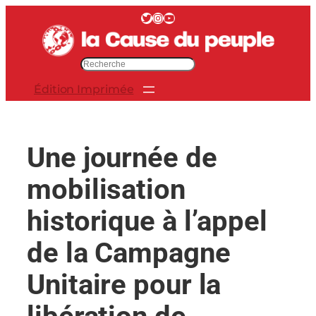
Aller
Twitter
Instagram
YouTube
au
contenu
R
e
Édition Imprimée
c
h
e
r
Une journée de
c
h
mobilisation
e
r
historique à l’appel
de la Campagne
Unitaire pour la