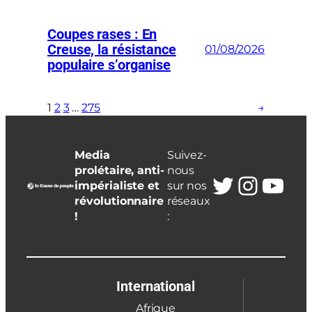
Coupes rases : En
Creuse, la résistance
01/08/2026
populaire s’organise
1
2
3
…
275
→
Media
Suivez-
prolétaire, anti-
nous
Twitter
Insta
You
impérialiste et
sur nos
révolutionnaire
réseaux
!
:
International
Afrique