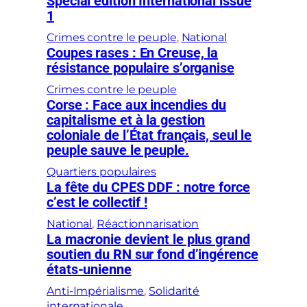
Special edition International issue
1
Crimes contre le peuple
, 
National
Coupes rases : En Creuse, la
résistance populaire s’organise
Crimes contre le peuple
Corse : Face aux incendies du
capitalisme et à la gestion
coloniale de l’État français, seul le
peuple sauve le peuple.
Quartiers populaires
La fête du CPES DDF : notre force
c’est le collectif !
National
, 
Réactionnarisation
La macronie devient le plus grand
soutien du RN sur fond d’ingérence
états-unienne
Anti-Impérialisme
, 
Solidarité
internationale