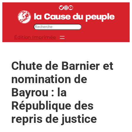
Aller
Twitter
Instagram
YouTube
au
contenu
R
e
Édition Imprimée
c
h
e
r
Chute de Barnier et
c
h
nomination de
e
r
Bayrou : la
République des
repris de justice