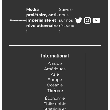
Media
Suivez-
prolétaire, anti-
nous
Twitter
Insta
You
impérialiste et
sur nos
révolutionnaire
réseaux
!
:
International
Afrique
Amériques
Asie
Europe
Océanie
Théorie
Économie
Philosophie
Stratégie et