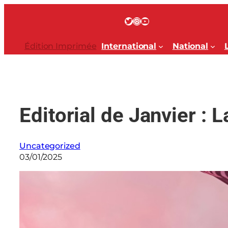
Aller
au
Twitter
Instagram
YouTube
contenu
Édition Imprimée
International
National
Editorial de Janvier : La
Uncategorized
03/01/2025