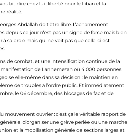
lait dire chez lui : liberté pour le Liban et la
ne réalité.
 Georges Abdallah doit être libre. L’acharnement
stes depuis ce jour n’est pas un signe de force mais bien
r à sa proie mais qui ne voit pas que celle-ci est
es.
 ans de combat, et une intensification continue de la
de manifestation de Lannemezan où 4 000 personnes
urgeoise elle-même dans sa décision : le maintien en
lème de troubles à l’ordre public. Et immédiatement
vembre, le 06 décembre, des blocages de fac et de
 du mouvement ouvrier : c’est ça le véritable rapport de
ée générale, d’organiser une grève perlée ou une marche
’union et la mobilisation générale de sections larges et