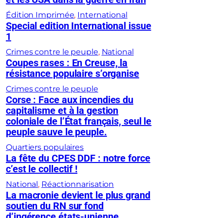
Édition Imprimée
, 
International
Special edition International issue
1
Crimes contre le peuple
, 
National
Coupes rases : En Creuse, la
résistance populaire s’organise
Crimes contre le peuple
Corse : Face aux incendies du
capitalisme et à la gestion
coloniale de l’État français, seul le
peuple sauve le peuple.
Quartiers populaires
La fête du CPES DDF : notre force
c’est le collectif !
National
, 
Réactionnarisation
La macronie devient le plus grand
soutien du RN sur fond
d’ingérence états-unienne