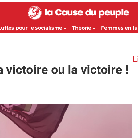
Luttes pour le socialisme
Théorie
Femmes en lu
L
 victoire ou la victoire !