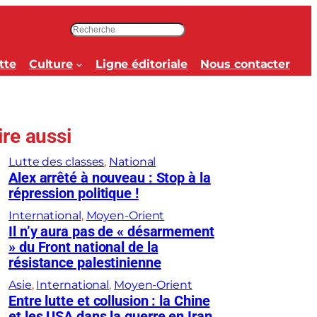
R
e
c
tte
Culture
Ligne éditoriale
Nous contacter
h
e
r
c
ire aussi
h
e
Lutte des classes
, 
National
r
Alex arrêté à nouveau : Stop à la
répression politique !
International
, 
Moyen-Orient
Il n’y aura pas de « désarmement
» du Front national de la
résistance palestinienne
Asie
, 
International
, 
Moyen-Orient
Entre lutte et collusion : la Chine
et les USA dans la guerre en Iran