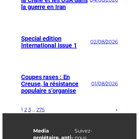
la guerre en Iran
Special edition
02/08/2026
International issue 1
Coupes rases : En
Creuse, la résistance
01/08/2026
populaire s’organise
1
2
3
…
275
→
Media
Suivez-
prolétaire, anti-
nous