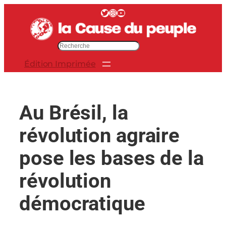
Aller
Twitter
Instagram
YouTube
au
contenu
R
e
Édition Imprimée
c
h
e
r
Au Brésil, la
c
h
révolution agraire
e
r
pose les bases de la
révolution
démocratique