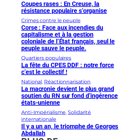
Coupes rases : En Creuse, la
résistance populaire s’organise
Crimes contre le peuple
Corse : Face aux incendies du
capitalisme et à la gestion
coloniale de l’État français, seul le
peuple sauve le peuple.
Quartiers populaires
La fête du CPES DDF : notre force
c’est le collectif !
National
, 
Réactionnarisation
La macronie devient le plus grand
soutien du RN sur fond d’ingérence
états-unienne
Anti-Impérialisme
, 
Solidarité
internationale
Il y a un an, le triomphe de Georges
Abdallah