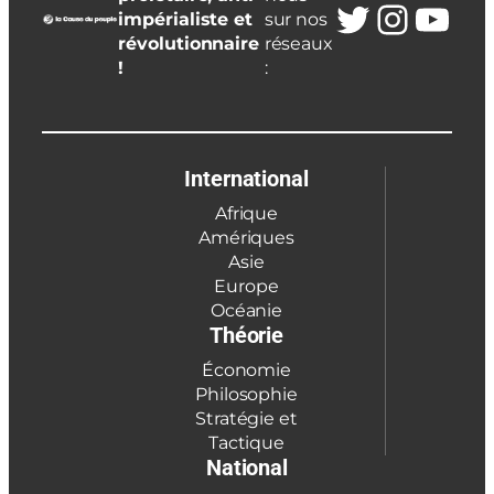
Twitter
Insta
You
impérialiste et
sur nos
révolutionnaire
réseaux
!
:
International
Afrique
Amériques
Asie
Europe
Océanie
Théorie
Économie
Philosophie
Stratégie et
Tactique
National