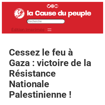
Aller
Twitter
Instagram
YouTube
au
contenu
R
e
Édition Imprimée
c
h
e
r
Cessez le feu à
c
h
Gaza : victoire de la
e
r
Résistance
Nationale
Palestinienne !