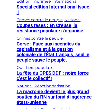
Édition Imprimée
, 
International
Special edition International issue
1
Crimes contre le peuple
, 
National
Coupes rases : En Creuse, la
résistance populaire s’organise
Crimes contre le peuple
Corse : Face aux incendies du
capitalisme et à la gestion
coloniale de l’État français, seul le
peuple sauve le peuple.
Quartiers populaires
La fête du CPES DDF : notre force
c’est le collectif !
National
, 
Réactionnarisation
La macronie devient le plus grand
soutien du RN sur fond d’ingérence
états-unienne