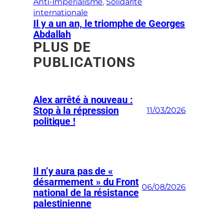
Anti-Impérialisme
, 
Solidarité
internationale
Il y a un an, le triomphe de Georges
Abdallah
PLUS DE
PUBLICATIONS
Alex arrêté à nouveau :
Stop à la répression
11/03/2026
politique !
Il n’y aura pas de «
désarmement » du Front
06/08/2026
national de la résistance
palestinienne