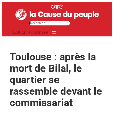
Aller
Twitter
Instagram
YouTube
au
contenu
R
e
Édition Imprimée
c
h
e
r
Toulouse : après la
c
h
mort de Bilal, le
e
r
quartier se
rassemble devant le
commissariat