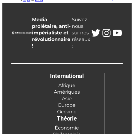
Media
Suivez-
prolétaire, anti-
nous
Twitter
Insta
You
impérialiste et
sur nos
révolutionnaire
réseaux
!
:
International
Afrique
Amériques
Asie
Europe
Océanie
Théorie
Économie