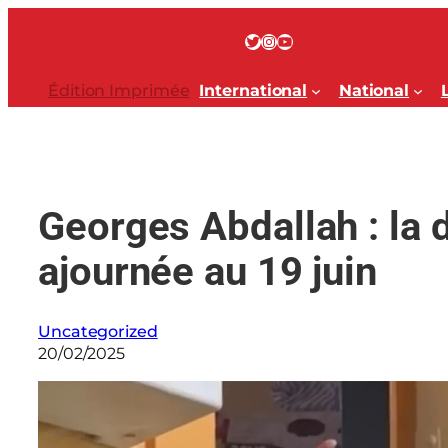
Aller
au
Twitter
Instagram
YouTube
contenu
Édition Imprimée
International
National
Georges Abdallah : la 
ajournée au 19 juin
Uncategorized
20/02/2025