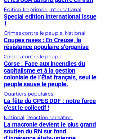
Édition Imprimée
, 
International
Special edition International issue
1
Crimes contre le peuple
, 
National
Coupes rases : En Creuse, la
résistance populaire s’organise
Crimes contre le peuple
Corse : Face aux incendies du
capitalisme et à la gestion
coloniale de l’État français, seul le
peuple sauve le peuple.
Quartiers populaires
La fête du CPES DDF : notre force
c’est le collectif !
National
, 
Réactionnarisation
La macronie devient le plus grand
soutien du RN sur fond
d’ingérence états-unienne