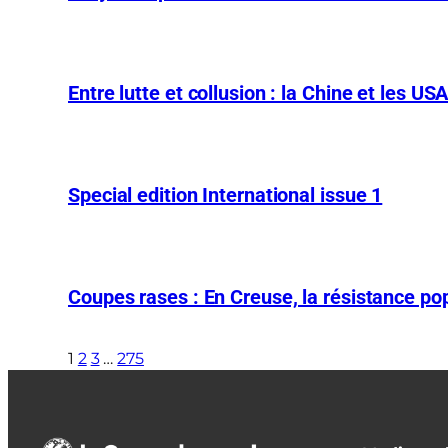
Entre lutte et collusion : la Chine et les US
Special edition International issue 1
Coupes rases : En Creuse, la résistance pop
1
2
3
…
275