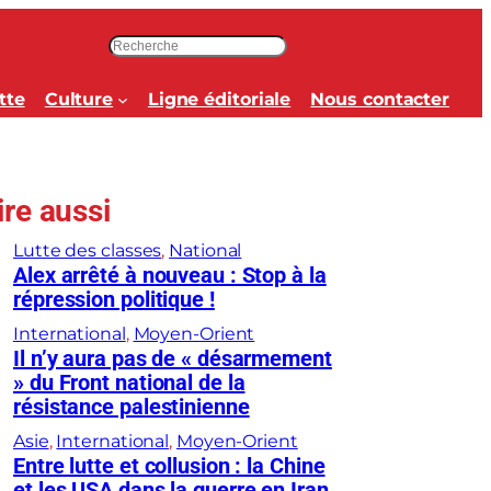
R
e
c
tte
Culture
Ligne éditoriale
Nous contacter
h
e
r
c
ire aussi
h
e
Lutte des classes
, 
National
r
Alex arrêté à nouveau : Stop à la
répression politique !
International
, 
Moyen-Orient
Il n’y aura pas de « désarmement
» du Front national de la
résistance palestinienne
Asie
, 
International
, 
Moyen-Orient
Entre lutte et collusion : la Chine
et les USA dans la guerre en Iran