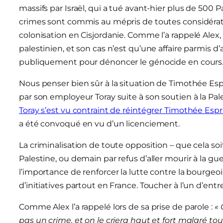
massifs par Israël, qui a tué avant-hier plus de 500 
crimes sont commis au mépris de toutes considératio
colonisation en Cisjordanie. Comme l’a rappelé Alex
palestinien, et son cas n’est qu’une affaire parmis d
publiquement pour dénoncer le génocide en cours
Nous penser bien sûr à la situation de Timothée Espri
par son employeur Toray suite à son soutien à la Pal
Toray s’est vu contraint de réintégrer Timothée Espr
a été convoqué en vu d’un licenciement.
La criminalisation de toute opposition – que cela soi
Palestine, ou demain par refus d’aller mourir à la gu
l’importance de renforcer la lutte contre la bourgeo
d’initiatives partout en France. Toucher à l’un d’entr
Comme Alex l’a rappelé lors de sa prise de parole :
« 
pas un crime, et on le criera haut et fort malgré to