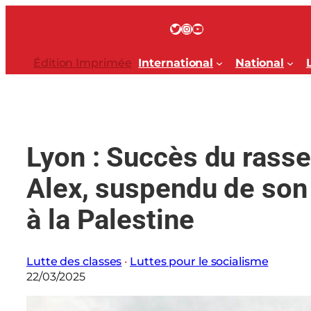
Aller
au
Twitter
Instagram
YouTube
contenu
Édition Imprimée
International
National
Lyon : Succès du rass
Alex, suspendu de son 
à la Palestine
Lutte des classes
 · 
Luttes pour le socialisme
22/03/2025