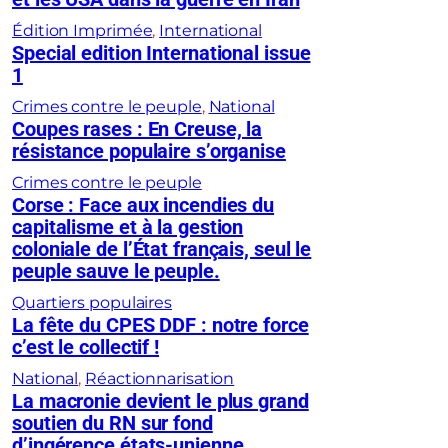
Édition Imprimée
, 
International
Special edition International issue
1
Crimes contre le peuple
, 
National
Coupes rases : En Creuse, la
résistance populaire s’organise
Crimes contre le peuple
Corse : Face aux incendies du
capitalisme et à la gestion
coloniale de l’État français, seul le
peuple sauve le peuple.
Quartiers populaires
La fête du CPES DDF : notre force
c’est le collectif !
National
, 
Réactionnarisation
La macronie devient le plus grand
soutien du RN sur fond
d’ingérence états-unienne