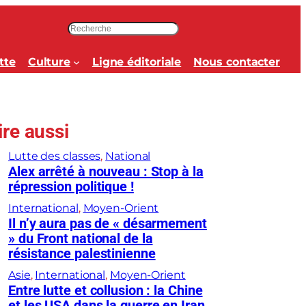
R
e
c
tte
Culture
Ligne éditoriale
Nous contacter
h
e
r
c
ire aussi
h
e
Lutte des classes
, 
National
r
Alex arrêté à nouveau : Stop à la
répression politique !
International
, 
Moyen-Orient
Il n’y aura pas de « désarmement
» du Front national de la
résistance palestinienne
Asie
, 
International
, 
Moyen-Orient
Entre lutte et collusion : la Chine
et les USA dans la guerre en Iran