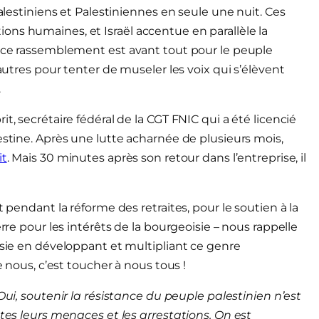
Palestiniens et Palestiniennes en seule une nuit. Ces
ns humaines, et Israël accentue en parallèle la
, ce rassemblement est avant tout pour le peuple
’autres pour tenter de museler les voix qui s’élèvent
.
t, secrétaire fédéral de la CGT FNIC qui a été licencié
estine. Après une lutte acharnée de plusieurs mois,
it
. Mais 30 minutes après son retour dans l’entreprise, il
t pendant la réforme des retraites, pour le soutien à la
erre pour les intérêts de la bourgeoisie – nous rappelle
isie en développant et multipliant ce genre
e nous, c’est toucher à nous tous !
Oui, soutenir la résistance du peuple palestinien n’est
utes leurs menaces et les arrestations. On est