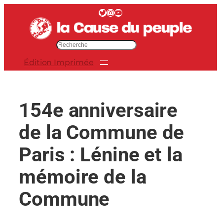
Aller
Twitter
Instagram
YouTube
au
contenu
R
e
Édition Imprimée
c
h
e
r
154e anniversaire
c
h
de la Commune de
e
r
Paris : Lénine et la
mémoire de la
Commune