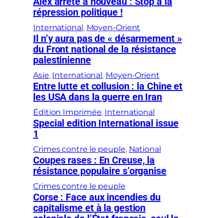
Alex arrêté à nouveau : Stop à la
répression politique !
International
, 
Moyen-Orient
Il n’y aura pas de « désarmement »
du Front national de la résistance
palestinienne
Asie
, 
International
, 
Moyen-Orient
Entre lutte et collusion : la Chine et
les USA dans la guerre en Iran
Édition Imprimée
, 
International
Special edition International issue
1
Crimes contre le peuple
, 
National
Coupes rases : En Creuse, la
résistance populaire s’organise
Crimes contre le peuple
Corse : Face aux incendies du
capitalisme et à la gestion