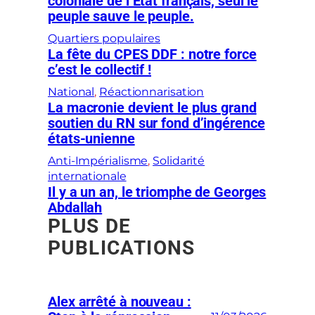
coloniale de l’État français, seul le
peuple sauve le peuple.
Quartiers populaires
La fête du CPES DDF : notre force
c’est le collectif !
National
, 
Réactionnarisation
La macronie devient le plus grand
soutien du RN sur fond d’ingérence
états-unienne
Anti-Impérialisme
, 
Solidarité
internationale
Il y a un an, le triomphe de Georges
Abdallah
PLUS DE
PUBLICATIONS
Alex arrêté à nouveau :