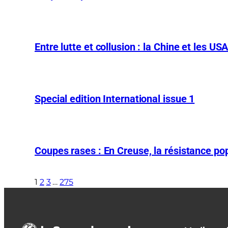
Entre lutte et collusion : la Chine et les US
Special edition International issue 1
Coupes rases : En Creuse, la résistance pop
1
2
3
…
275