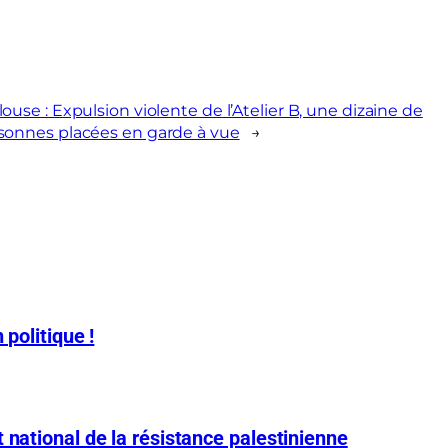
louse : Expulsion violente de l’Atelier B, une dizaine de
sonnes placées en garde à vue
→
 politique !
 national de la résistance palestinienne