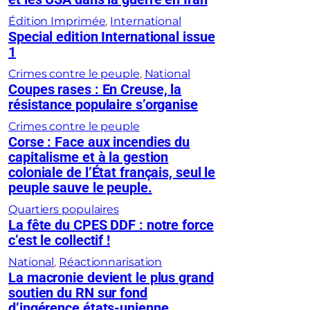
Édition Imprimée
, 
International
Special edition International issue
1
Crimes contre le peuple
, 
National
Coupes rases : En Creuse, la
résistance populaire s’organise
Crimes contre le peuple
Corse : Face aux incendies du
capitalisme et à la gestion
coloniale de l’État français, seul le
peuple sauve le peuple.
Quartiers populaires
La fête du CPES DDF : notre force
c’est le collectif !
National
, 
Réactionnarisation
La macronie devient le plus grand
soutien du RN sur fond
d’ingérence états-unienne