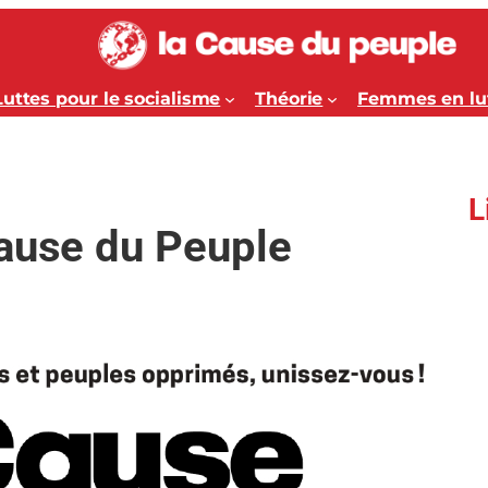
Luttes pour le socialisme
Théorie
Femmes en lu
L
Cause du Peuple