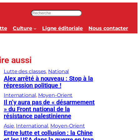
R
e
c
tte
Culture
Ligne éditoriale
Nous contacter
h
e
r
c
ire aussi
h
e
Lutte des classes
, 
National
r
Alex arrêté à nouveau : Stop à la
répression politique !
International
, 
Moyen-Orient
Il n’y aura pas de « désarmement
» du Front national de la
résistance palestinienne
Asie
, 
International
, 
Moyen-Orient
Entre lutte et collusion : la Chine
et les USA dans la guerre en Iran