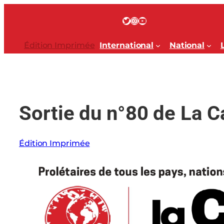
Aller
au
Twitter
Instagram
YouTube
contenu
Édition Imprimée
International
National
Sortie du n°80 de La 
Édition Imprimée