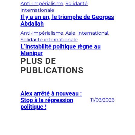
Anti-Impérialisme
, 
Solidarité
internationale
Il y a un an, le triomphe de Georges
Abdallah
Anti-Impérialisme
, 
Asie
, 
International
, 
Solidarité internationale
L’instabilité politique règne au
Manipur
PLUS DE
PUBLICATIONS
Alex arrêté à nouveau :
Stop à la répression
11/03/2026
politique !