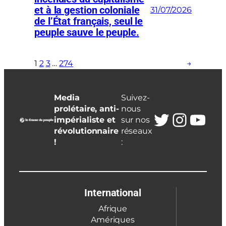
et à la gestion coloniale
31/07/2026
de l’État français, seul le
peuple sauve le peuple.
1
2
3
…
274
→
Media
Suivez-
prolétaire, anti-
nous
Twitter
Insta
You
impérialiste et
sur nos
révolutionnaire
réseaux
!
:
International
Afrique
Amériques