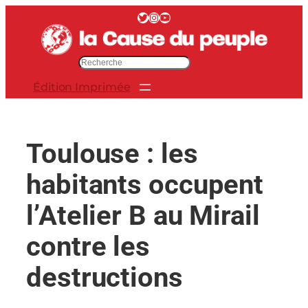
Aller
Twitter
Instagram
YouTube
au
contenu
R
e
Édition Imprimée
c
h
e
r
Toulouse : les
c
h
habitants occupent
e
r
l’Atelier B au Mirail
contre les
destructions