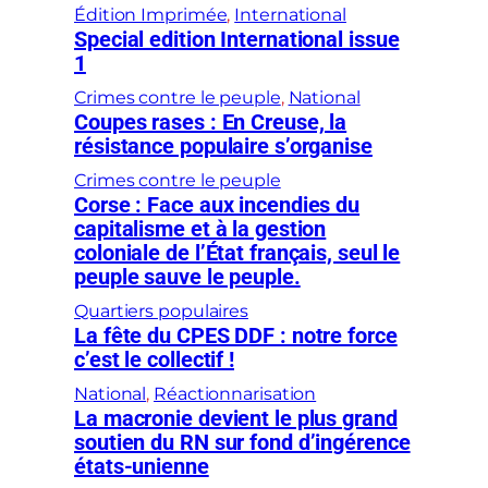
Édition Imprimée
, 
International
Special edition International issue
1
Crimes contre le peuple
, 
National
Coupes rases : En Creuse, la
résistance populaire s’organise
Crimes contre le peuple
Corse : Face aux incendies du
capitalisme et à la gestion
coloniale de l’État français, seul le
peuple sauve le peuple.
Quartiers populaires
La fête du CPES DDF : notre force
c’est le collectif !
National
, 
Réactionnarisation
La macronie devient le plus grand
soutien du RN sur fond d’ingérence
états-unienne