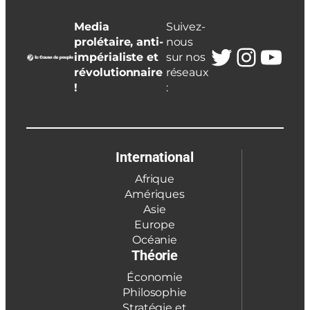
Media
Suivez-
prolétaire, anti-
nous
Twitter
Insta
You
impérialiste et
sur nos
révolutionnaire
réseaux
!
:
International
Afrique
Amériques
Asie
Europe
Océanie
Théorie
Économie
Philosophie
Stratégie et