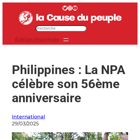
Aller
Twitter
Instagram
YouTube
au
contenu
R
e
Édition Imprimée
c
h
e
r
Philippines : La NPA
c
h
célèbre son 56ème
e
r
anniversaire
International
29/03/2025