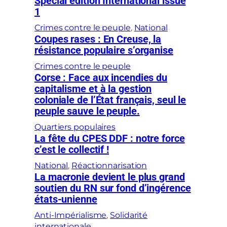
Special edition International issue
1
Crimes contre le peuple
, 
National
Coupes rases : En Creuse, la
résistance populaire s’organise
Crimes contre le peuple
Corse : Face aux incendies du
capitalisme et à la gestion
coloniale de l’État français, seul le
peuple sauve le peuple.
Quartiers populaires
La fête du CPES DDF : notre force
c’est le collectif !
National
, 
Réactionnarisation
La macronie devient le plus grand
soutien du RN sur fond d’ingérence
états-unienne
Anti-Impérialisme
, 
Solidarité
internationale