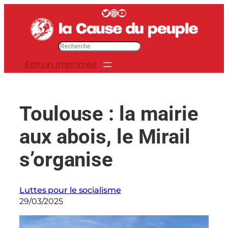
Aller
Twitter
Instagram
YouTube
au
contenu
R
e
Édition Imprimée
c
h
e
r
Toulouse : la mairie
c
h
aux abois, le Mirail
e
r
s’organise
Luttes pour le socialisme
29/03/2025