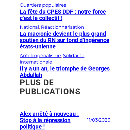
Quartiers populaires
La fête du CPES DDF : notre force
c’est le collectif !
National
, 
Réactionnarisation
La macronie devient le plus grand
soutien du RN sur fond d’ingérence
états-unienne
Anti-Impérialisme
, 
Solidarité
internationale
Il y a un an, le triomphe de Georges
Abdallah
PLUS DE
PUBLICATIONS
Alex arrêté à nouveau :
Stop à la répression
11/03/2026
politique !