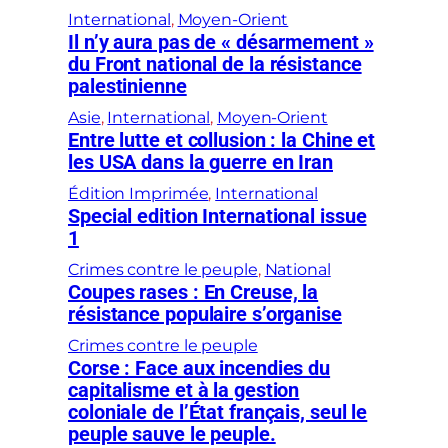
International
, 
Moyen-Orient
Il n’y aura pas de « désarmement »
du Front national de la résistance
palestinienne
Asie
, 
International
, 
Moyen-Orient
Entre lutte et collusion : la Chine et
les USA dans la guerre en Iran
Édition Imprimée
, 
International
Special edition International issue
1
Crimes contre le peuple
, 
National
Coupes rases : En Creuse, la
résistance populaire s’organise
Crimes contre le peuple
Corse : Face aux incendies du
capitalisme et à la gestion
coloniale de l’État français, seul le
peuple sauve le peuple.