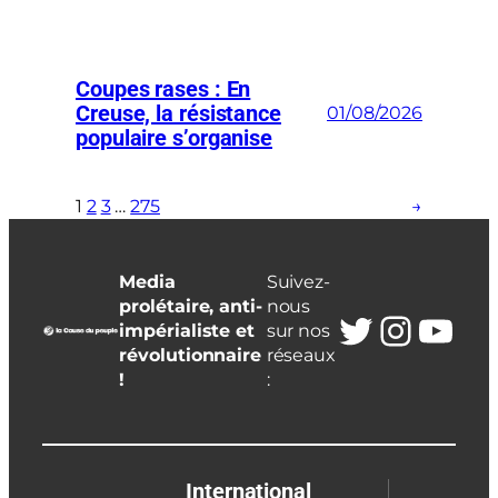
Coupes rases : En
Creuse, la résistance
01/08/2026
populaire s’organise
1
2
3
…
275
→
Media
Suivez-
prolétaire, anti-
nous
Twitter
Insta
You
impérialiste et
sur nos
révolutionnaire
réseaux
!
:
International