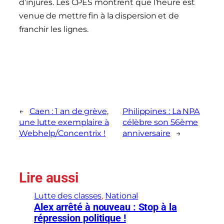
d’injures. Les CPES montrent que l’heure est
venue de mettre fin à la dispersion et de
franchir les lignes.
←
Caen : 1 an de grève,
Philippines : La NPA
une lutte exemplaire à
célèbre son 56ème
Webhelp/Concentrix !
anniversaire
→
Lire aussi
Lutte des classes
, 
National
Alex arrêté à nouveau : Stop à la
répression politique !