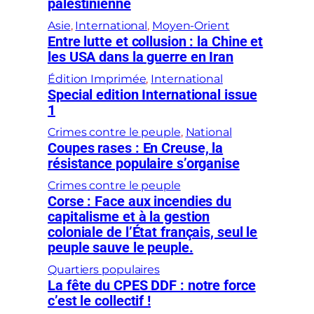
palestinienne
Asie
, 
International
, 
Moyen-Orient
Entre lutte et collusion : la Chine et
les USA dans la guerre en Iran
Édition Imprimée
, 
International
Special edition International issue
1
Crimes contre le peuple
, 
National
Coupes rases : En Creuse, la
résistance populaire s’organise
Crimes contre le peuple
Corse : Face aux incendies du
capitalisme et à la gestion
coloniale de l’État français, seul le
peuple sauve le peuple.
Quartiers populaires
La fête du CPES DDF : notre force
c’est le collectif !