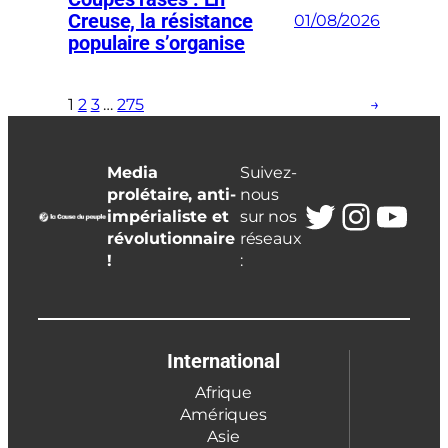
Creuse, la résistance
01/08/2026
populaire s’organise
1
2
3
…
275
→
Media
Suivez-
prolétaire, anti-
nous
Twitter
Insta
You
impérialiste et
sur nos
révolutionnaire
réseaux
!
:
International
Afrique
Amériques
Asie