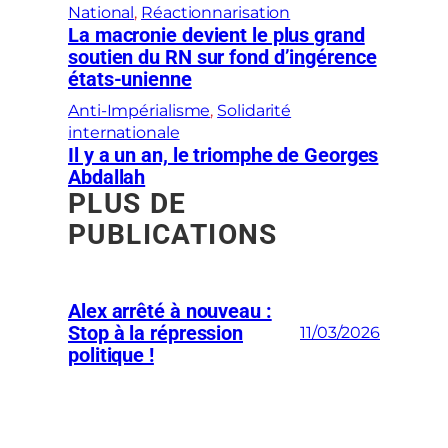
National
, 
Réactionnarisation
La macronie devient le plus grand
soutien du RN sur fond d’ingérence
états-unienne
Anti-Impérialisme
, 
Solidarité
internationale
Il y a un an, le triomphe de Georges
Abdallah
PLUS DE
PUBLICATIONS
Alex arrêté à nouveau :
Stop à la répression
11/03/2026
politique !