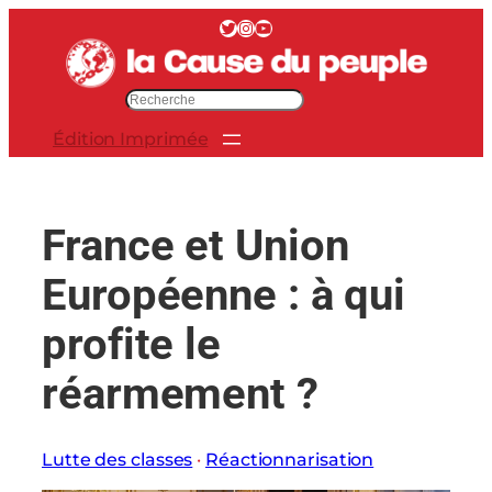
Aller
Twitter
Instagram
YouTube
au
contenu
R
e
Édition Imprimée
c
h
e
r
France et Union
c
h
Européenne : à qui
e
r
profite le
réarmement ?
Lutte des classes
 · 
Réactionnarisation