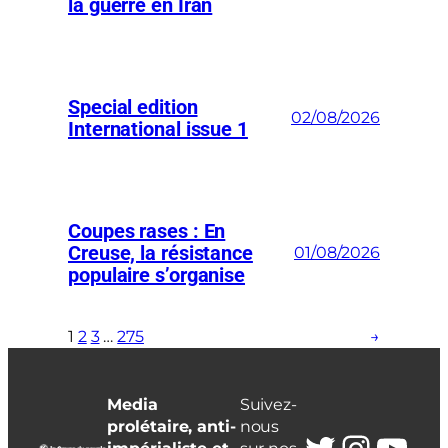
la guerre en Iran
Special edition
02/08/2026
International issue 1
Coupes rases : En
Creuse, la résistance
01/08/2026
populaire s’organise
1
2
3
…
275
→
Media
Suivez-
prolétaire, anti-
nous
Twitter
Insta
You