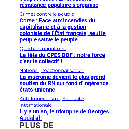
résistance populaire s’organise
Crimes contre le peuple
Corse : Face aux incendies du
capitalisme et à la gestion
coloniale de l’État français, seul le
peuple sauve le peuple.
Quartiers populaires
La fête du CPES DDF : notre force
c’est le collectif !
National
, 
Réactionnarisation
La macronie devient le plus grand
soutien du RN sur fond d’ingérence
états-unienne
Anti-Impérialisme
, 
Solidarité
internationale
Il y a un an, le triomphe de Georges
Abdallah
PLUS DE