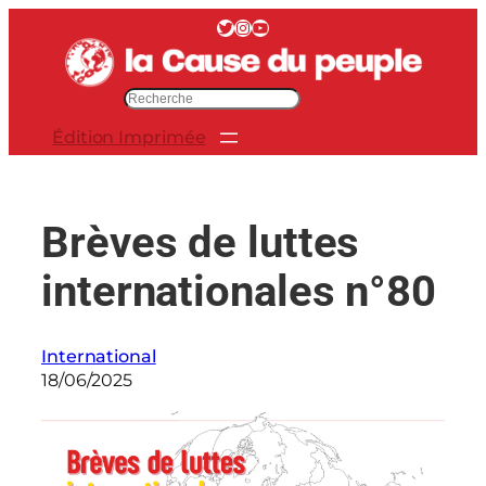
Aller
Twitter
Instagram
YouTube
au
contenu
R
e
Édition Imprimée
c
h
e
r
Brèves de luttes
c
h
internationales n°80
e
r
International
18/06/2025