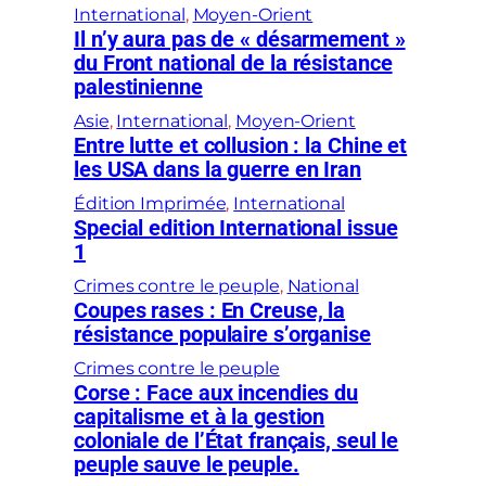
International
, 
Moyen-Orient
Il n’y aura pas de « désarmement »
du Front national de la résistance
palestinienne
Asie
, 
International
, 
Moyen-Orient
Entre lutte et collusion : la Chine et
les USA dans la guerre en Iran
Édition Imprimée
, 
International
Special edition International issue
1
Crimes contre le peuple
, 
National
Coupes rases : En Creuse, la
résistance populaire s’organise
Crimes contre le peuple
Corse : Face aux incendies du
capitalisme et à la gestion
coloniale de l’État français, seul le
peuple sauve le peuple.