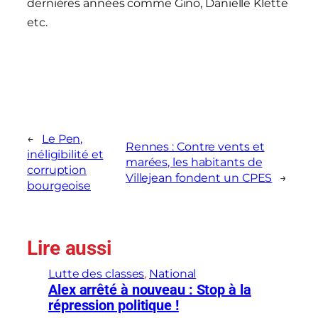
dernières années comme Gino, Danielle Klette
etc.
←
Le Pen,
Rennes : Contre vents et
inéligibilité et
marées, les habitants de
corruption
Villejean fondent un CPES
→
bourgeoise
Lire aussi
Lutte des classes
, 
National
Alex arrêté à nouveau : Stop à la
répression politique !