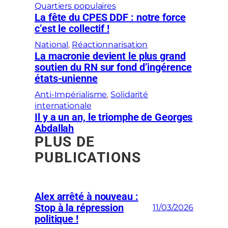
Quartiers populaires
La fête du CPES DDF : notre force
c’est le collectif !
National
, 
Réactionnarisation
La macronie devient le plus grand
soutien du RN sur fond d’ingérence
états-unienne
Anti-Impérialisme
, 
Solidarité
internationale
Il y a un an, le triomphe de Georges
Abdallah
PLUS DE
PUBLICATIONS
Alex arrêté à nouveau :
Stop à la répression
11/03/2026
politique !