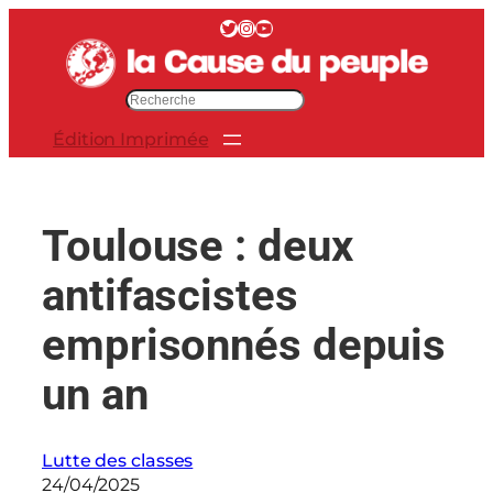
Aller
Twitter
Instagram
YouTube
au
contenu
R
e
Édition Imprimée
c
h
e
r
Toulouse : deux
c
h
antifascistes
e
r
emprisonnés depuis
un an
Lutte des classes
24/04/2025