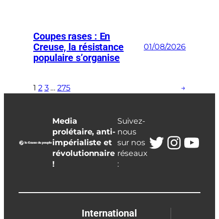
Coupes rases : En
Creuse, la résistance
01/08/2026
populaire s’organise
1
2
3
…
275
→
Media
Suivez-
prolétaire, anti-
nous
Twitter
Insta
You
impérialiste et
sur nos
révolutionnaire
réseaux
!
:
International