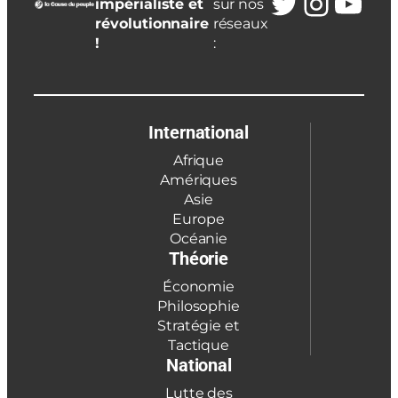
Twitter
Insta
You
impérialiste et
sur nos
révolutionnaire
réseaux
!
:
International
Afrique
Amériques
Asie
Europe
Océanie
Théorie
Économie
Philosophie
Stratégie et
Tactique
National
Lutte des