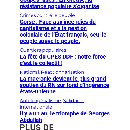
résistance populaire s’organise
Crimes contre le peuple
Corse : Face aux incendies du
capitalisme et à la gestion
coloniale de l’État français, seul le
peuple sauve le peuple.
Quartiers populaires
La fête du CPES DDF : notre force
c’est le collectif !
National
, 
Réactionnarisation
La macronie devient le plus grand
soutien du RN sur fond d’ingérence
états-unienne
Anti-Impérialisme
, 
Solidarité
internationale
Il y a un an, le triomphe de Georges
Abdallah
PLUS DE