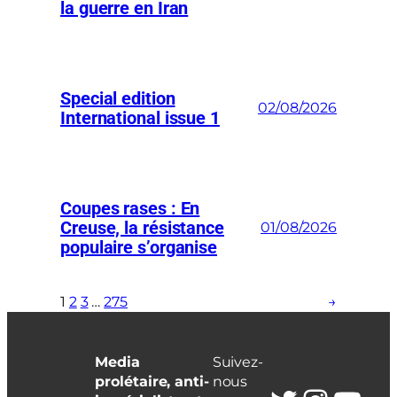
la guerre en Iran
Special edition
02/08/2026
International issue 1
Coupes rases : En
Creuse, la résistance
01/08/2026
populaire s’organise
1
2
3
…
275
→
Media
Suivez-
prolétaire, anti-
nous