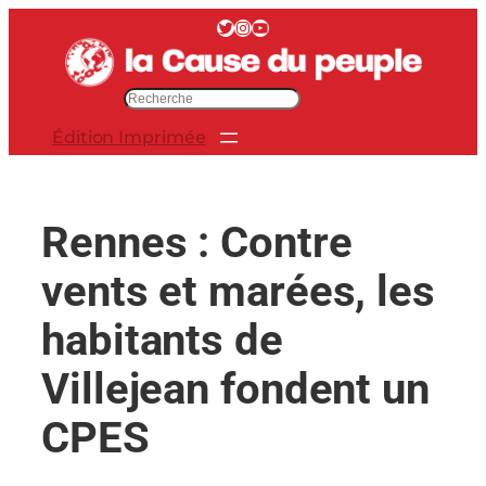
Aller
Twitter
Instagram
YouTube
au
contenu
R
e
Édition Imprimée
c
h
e
r
Rennes : Contre
c
h
vents et marées, les
e
r
habitants de
Villejean fondent un
CPES