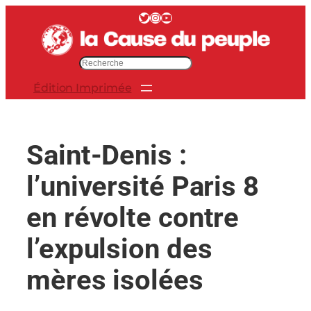
Aller
Twitter
Instagram
YouTube
au
contenu
R
e
Édition Imprimée
c
h
e
r
Saint-Denis :
c
h
l’université Paris 8
e
r
en révolte contre
l’expulsion des
mères isolées