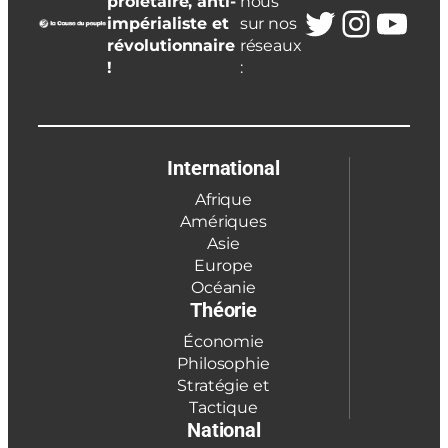
prolétaire, anti-
nous
Twitter
Insta
You
impérialiste et
sur nos
révolutionnaire
réseaux
!
:
International
Afrique
Amériques
Asie
Europe
Océanie
Théorie
Économie
Philosophie
Stratégie et
Tactique
National