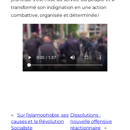
transformé son indignation en une action
combattive, organisée et déterminée.!
←
Sur l’islamophobie, ses
Dissolutions :
causes et la Révolution
nouvelle offensive
Socialiste
réactionnaire
→