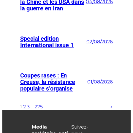
la Chine et les USA dans
04/08/2026
la guerre en Iran
Special edition
02/08/2026
International issue 1
Coupes rases : En
Creuse, la résistance
01/08/2026
populaire s’organise
1
2
3
…
275
→
Media
Suivez-