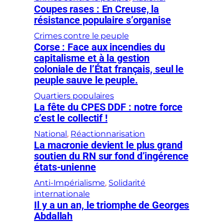
Coupes rases : En Creuse, la
résistance populaire s’organise
Crimes contre le peuple
Corse : Face aux incendies du
capitalisme et à la gestion
coloniale de l’État français, seul le
peuple sauve le peuple.
Quartiers populaires
La fête du CPES DDF : notre force
c’est le collectif !
National
, 
Réactionnarisation
La macronie devient le plus grand
soutien du RN sur fond d’ingérence
états-unienne
Anti-Impérialisme
, 
Solidarité
internationale
Il y a un an, le triomphe de Georges
Abdallah