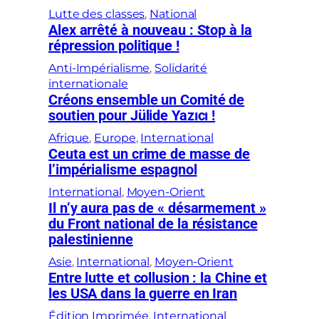
Lutte des classes
, 
National
Alex arrêté à nouveau : Stop à la
répression politique !
Anti-Impérialisme
, 
Solidarité
internationale
Créons ensemble un Comité de
soutien pour Jülide Yazıcı !
Afrique
, 
Europe
, 
International
Ceuta est un crime de masse de
l’impérialisme espagnol
International
, 
Moyen-Orient
Il n’y aura pas de « désarmement »
du Front national de la résistance
palestinienne
Asie
, 
International
, 
Moyen-Orient
Entre lutte et collusion : la Chine et
les USA dans la guerre en Iran
Édition Imprimée
, 
International