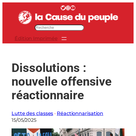
Aller
Twitter
Instagram
YouTube
au
contenu
R
e
Édition Imprimée
c
h
e
r
Dissolutions :
c
h
nouvelle offensive
e
r
réactionnaire
Lutte des classes
 · 
Réactionnarisation
15/05/2025