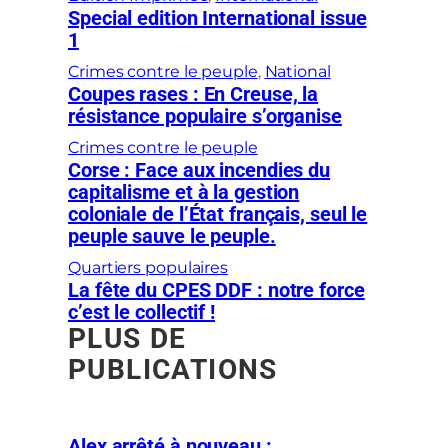
Special edition International issue
1
Crimes contre le peuple
, 
National
Coupes rases : En Creuse, la
résistance populaire s’organise
Crimes contre le peuple
Corse : Face aux incendies du
capitalisme et à la gestion
coloniale de l’État français, seul le
peuple sauve le peuple.
Quartiers populaires
La fête du CPES DDF : notre force
c’est le collectif !
PLUS DE
PUBLICATIONS
Alex arrêté à nouveau :