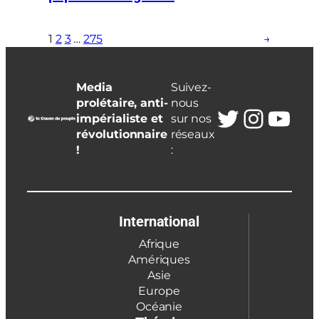
1
2
3
…
275
→
Media
Suivez-
prolétaire, anti-
nous
Twitter
Insta
You
impérialiste et
sur nos
révolutionnaire
réseaux
!
:
International
Afrique
Amériques
Asie
Europe
Océanie