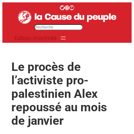
Aller
Twitter
Instagram
YouTube
au
contenu
R
e
Édition Imprimée
c
h
e
r
Le procès de
c
h
l’activiste pro-
e
r
palestinien Alex
repoussé au mois
de janvier