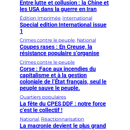
Entre lutte et collusion : la Chine et
les USA dans la guerre en Iran
Édition Imprimée
, 
International
Special edition International issue
1
Crimes contre le peuple
, 
National
Coupes rases : En Creuse, la
résistance populaire s’organise
Crimes contre le peuple
Corse : Face aux incendies du
capitalisme et à la gestion
coloniale de l’État français, seul le
peuple sauve le peuple.
Quartiers populaires
La fête du CPES DDF : notre force
c’est le collectif !
National
, 
Réactionnarisation
La macronie devient le plus grand