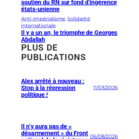
soutien du RN sur fond d’ingérence
états-unienne
Anti-Impérialisme
, 
Solidarité
internationale
Il y a un an, le triomphe de Georges
Abdallah
PLUS DE
PUBLICATIONS
Alex arrêté à nouveau :
Stop à la répression
11/03/2026
politique !
Il n’y aura pas de «
désarmement » du Front
06/08/2026