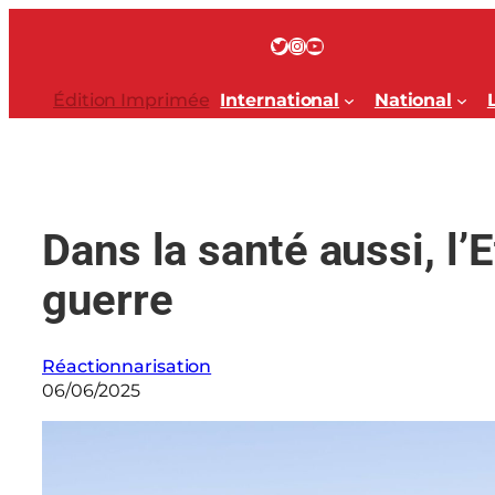
Aller
au
Twitter
Instagram
YouTube
contenu
Édition Imprimée
International
National
Dans la santé aussi, l’
guerre
Réactionnarisation
06/06/2025