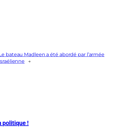
Le bateau Madleen a été abordé par l’armée
israélienne
→
 politique !