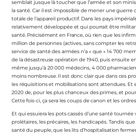
semblait jusque là toucher que l’armée et son minist
la santé. Car il est impossible de mener une guerre
totale de l’appareil productif. Dans les pays impérial
relativement développée et qui pourrait être militaris
santé. Précisément en France, où rien que les infir
million de personnes (actives, sans compter les retr
service de santé des armées n’a « que » 14 700 me
de la désastreuse opération de 1940, puis ensuite en
même jusqu’à 20 000 médecins, 4 000 pharmaciens 
moins nombreuse. Il est donc clair que dans ces 
les réquisitions et mobilisations sont attendues. 
2020 de, pour les plus chanceux des primes, et pour l
Cette fois-ci, ça sera les coups de canon et les ordres 
Et qui essuiera les pots cassés d’une santé tournée v
prolétaires, les précaires, les handicapés. Tandis q
santé du peuple, que les lits d’hospitalisation ferm