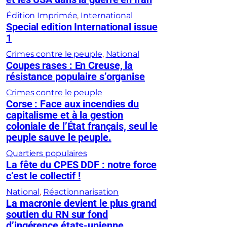
Édition Imprimée
, 
International
Special edition International issue
1
Crimes contre le peuple
, 
National
Coupes rases : En Creuse, la
résistance populaire s’organise
Crimes contre le peuple
Corse : Face aux incendies du
capitalisme et à la gestion
coloniale de l’État français, seul le
peuple sauve le peuple.
Quartiers populaires
La fête du CPES DDF : notre force
c’est le collectif !
National
, 
Réactionnarisation
La macronie devient le plus grand
soutien du RN sur fond
d’ingérence états-unienne