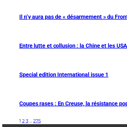
Il n’y aura pas de « désarmement » du Front
Entre lutte et collusion : la Chine et les US
Special edition International issue 1
Coupes rases : En Creuse, la résistance pop
1
2
3
…
275