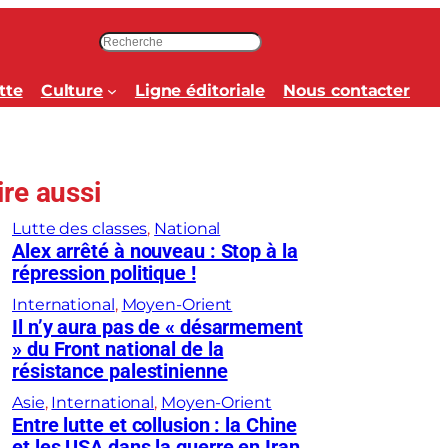
R
e
c
tte
Culture
Ligne éditoriale
Nous contacter
h
e
r
c
ire aussi
h
e
Lutte des classes
, 
National
r
Alex arrêté à nouveau : Stop à la
répression politique !
International
, 
Moyen-Orient
Il n’y aura pas de « désarmement
» du Front national de la
résistance palestinienne
Asie
, 
International
, 
Moyen-Orient
Entre lutte et collusion : la Chine
et les USA dans la guerre en Iran