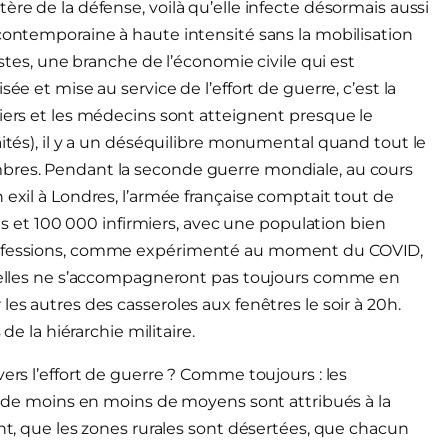
ère de la défense, voilà qu’elle infecte désormais aussi
 contemporaine à haute intensité sans la mobilisation
istes, une branche de l’économie civile qui est
ée et mise au service de l’effort de guerre, c’est la
miers et les médecins sont atteignent presque le
aités), il y a un déséquilibre monumental quand tout le
mbres. Pendant la seconde guerre mondiale, au cours
 exil à Londres, l’armée française comptait tout de
et 100 000 infirmiers, avec une population bien
professions, comme expérimenté au moment du COVID,
Et elles ne s’accompagneront pas toujours comme en
es autres des casseroles aux fenêtres le soir à 20h.
de la hiérarchie militaire.
ers l’effort de guerre ? Comme toujours : les
ue de moins en moins de moyens sont attribués à la
ent, que les zones rurales sont désertées, que chacun