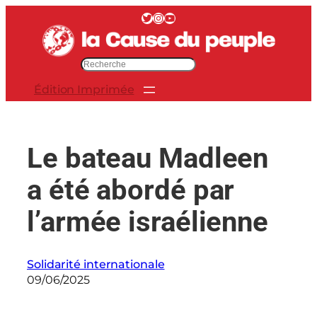
Aller
Twitter
Instagram
YouTube
au
contenu
R
e
Édition Imprimée
c
h
e
r
Le bateau Madleen
c
h
a été abordé par
e
r
l’armée israélienne
Solidarité internationale
09/06/2025