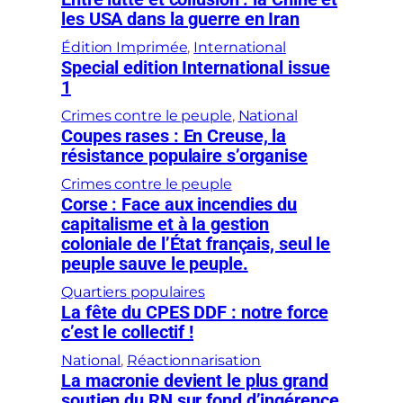
les USA dans la guerre en Iran
Édition Imprimée
, 
International
Special edition International issue
1
Crimes contre le peuple
, 
National
Coupes rases : En Creuse, la
résistance populaire s’organise
Crimes contre le peuple
Corse : Face aux incendies du
capitalisme et à la gestion
coloniale de l’État français, seul le
peuple sauve le peuple.
Quartiers populaires
La fête du CPES DDF : notre force
c’est le collectif !
National
, 
Réactionnarisation
La macronie devient le plus grand
soutien du RN sur fond d’ingérence