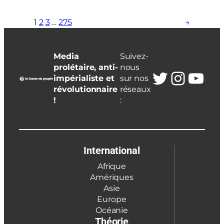
1
2
3
…
275
→
Media
Suivez-
prolétaire, anti-
nous
Twitter
Insta
You
impérialiste et
sur nos
révolutionnaire
réseaux
!
:
International
Afrique
Amériques
Asie
Europe
Océanie
Théorie