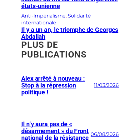
états-unienne
Anti-Impérialisme
, 
Solidarité
internationale
Il y a un an, le triomphe de Georges
Abdallah
PLUS DE
PUBLICATIONS
Alex arrêté à nouveau :
Stop à la répression
11/03/2026
politique !
Il n’y aura pas de «
désarmement » du Front
06/08/2026
national de la résistance