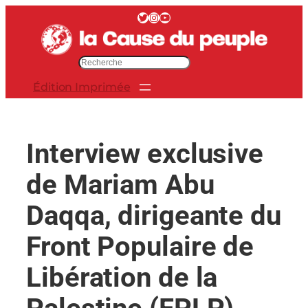
Aller
Twitter
Instagram
YouTube
au
contenu
R
e
Édition Imprimée
c
h
e
r
Interview exclusive
c
h
de Mariam Abu
e
r
Daqqa, dirigeante du
Front Populaire de
Libération de la