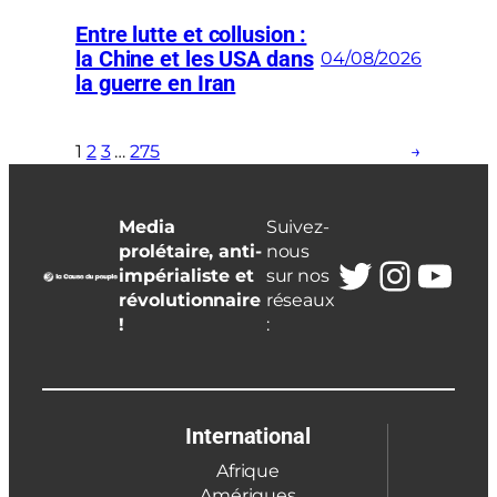
Entre lutte et collusion :
la Chine et les USA dans
04/08/2026
la guerre en Iran
1
2
3
…
275
→
Media
Suivez-
prolétaire, anti-
nous
Twitter
Insta
You
impérialiste et
sur nos
révolutionnaire
réseaux
!
:
International
Afrique
Amériques