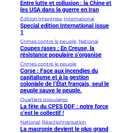
Entre lutte et collusion : la Chine et
les USA dans la guerre en Iran
Édition Imprimée
, 
International
Special edition International issue
1
Crimes contre le peuple
, 
National
Coupes rases : En Creuse, la
résistance populaire s’organise
Crimes contre le peuple
Corse : Face aux incendies du
capitalisme et à la gestion
coloniale de l’État français, seul le
peuple sauve le peuple.
Quartiers populaires
La fête du CPES DDF : notre force
c’est le collectif !
National
, 
Réactionnarisation
La macronie devient le plus grand