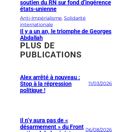
soutien du RN sur fond d’ingérence
états-unienne
Anti-Impérialisme
, 
Solidarité
internationale
Il y a un an, le triomphe de Georges
Abdallah
PLUS DE
PUBLICATIONS
Alex arrêté à nouveau :
Stop à la répression
11/03/2026
politique !
Il n’y aura pas de «
désarmement » du Front
06/08/2026