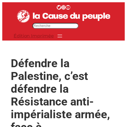
Aller
Twitter
Instagram
YouTube
au
contenu
R
e
Édition Imprimée
c
h
e
r
Défendre la
c
h
Palestine, c’est
e
r
défendre la
Résistance anti-
impérialiste armée,