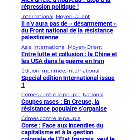
répression politique !
International
, 
Moyen-Orient
Il n’y aura pas de « désarmement »
du Front national de la résistance
palestinienne
Asie
, 
International
, 
Moyen-Orient
Entre lutte et collusion : la Chine et
les USA dans la guerre en Iran
Édition Imprimée
, 
International
Special edition International issue
1
Crimes contre le peuple
, 
National
Coupes rases : En Creuse, la
résistance populaire s’organise
Crimes contre le peuple
Corse : Face aux incendies du
capitalisme et à la gestion
coloniale de l’État français, seul le