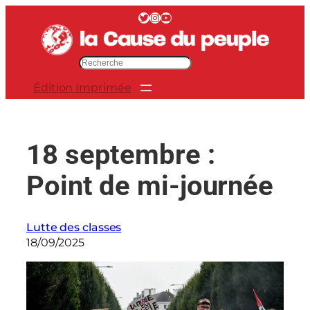
Aller
Twitter
Instagram
YouTube
au
contenu
R
e
Édition Imprimée
c
h
e
r
18 septembre :
c
h
Point de mi-journée
e
r
Lutte des classes
18/09/2025