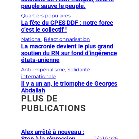
peuple sauve le peuple.
Quartiers populaires
La fête du CPES DDF : notre force
c’est le collectif !
National
, 
Réactionnarisation
La macronie devient le plus grand
soutien du RN sur fond d’ingérence
états-unienne
Anti-Impérialisme
, 
Solidarité
internationale
Il y a un an, le triomphe de Georges
Abdallah
PLUS DE
PUBLICATIONS
Alex arrêté à nouveau :
Stop à la répression
11/03/2026