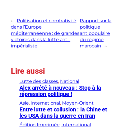
←
Politisation et combativité
Rapport sur la
dans l’Europe
politique
méditerranéenne : de grandes
antipopulaire
victoires dans la lutte anti-
du régime
impérialiste
marocain
→
Lire aussi
Lutte des classes
, 
National
Alex arrêté à nouveau : Stop à la
répression politique !
Asie
, 
International
, 
Moyen-Orient
Entre lutte et collusion : la Chine et
les USA dans la guerre en Iran
Édition Imprimée
, 
International