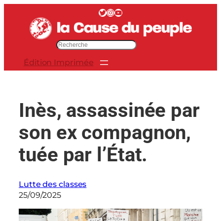
Aller
Twitter
Instagram
YouTube
au
contenu
R
e
Édition Imprimée
c
h
e
r
Inès, assassinée par
c
h
son ex compagnon,
e
r
tuée par l’État.
Lutte des classes
25/09/2025