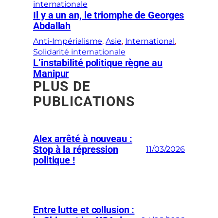
internationale
Il y a un an, le triomphe de Georges
Abdallah
Anti-Impérialisme
, 
Asie
, 
International
, 
Solidarité internationale
L’instabilité politique règne au
Manipur
PLUS DE
PUBLICATIONS
Alex arrêté à nouveau :
Stop à la répression
11/03/2026
politique !
Entre lutte et collusion :