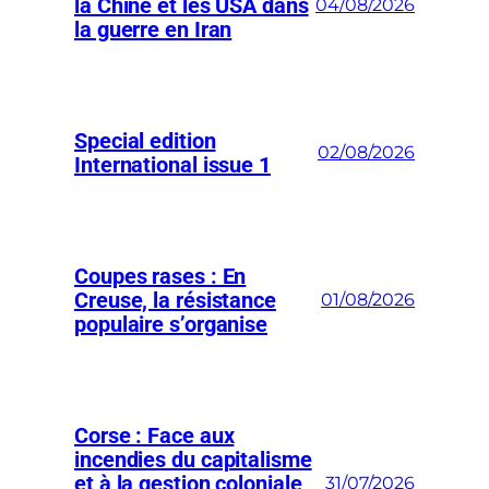
la Chine et les USA dans
04/08/2026
la guerre en Iran
Special edition
02/08/2026
International issue 1
Coupes rases : En
Creuse, la résistance
01/08/2026
populaire s’organise
Corse : Face aux
incendies du capitalisme
et à la gestion coloniale
31/07/2026