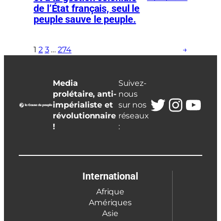
de l’État français, seul le
peuple sauve le peuple.
1
2
3
…
274
→
Media
Suivez-
prolétaire, anti-
nous
Twitter
Insta
You
impérialiste et
sur nos
révolutionnaire
réseaux
!
:
International
Afrique
Amériques
Asie