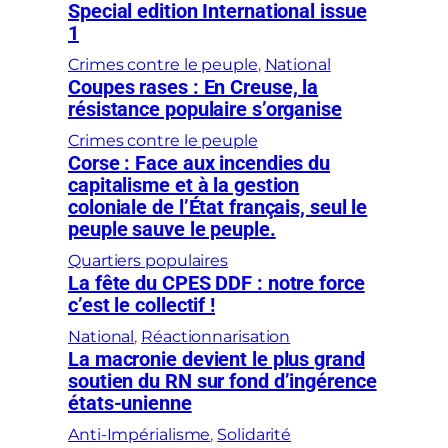
Special edition International issue
1
Crimes contre le peuple
, 
National
Coupes rases : En Creuse, la
résistance populaire s’organise
Crimes contre le peuple
Corse : Face aux incendies du
capitalisme et à la gestion
coloniale de l’État français, seul le
peuple sauve le peuple.
Quartiers populaires
La fête du CPES DDF : notre force
c’est le collectif !
National
, 
Réactionnarisation
La macronie devient le plus grand
soutien du RN sur fond d’ingérence
états-unienne
Anti-Impérialisme
, 
Solidarité