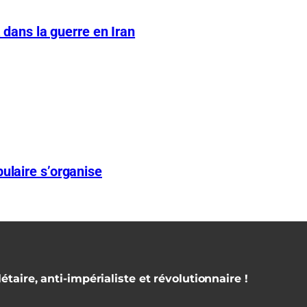
A dans la guerre en Iran
ulaire s’organise
étaire, anti-impérialiste et révolutionnaire !