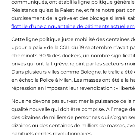
communiqués, ont établi la ligne politique générale de
Résistance qu’est la Palestine, et faire notre part co
durcissement de la grève et des blocage si Israël sab
flottille d’une cinquantaine de bâtiments actuellem
Cette ligne politique juste mobilisé des centaines d
« pour la paix » de la CGIL du 19 septembre n’avait p
cheminots, 90 % des dockers, un nombre significatifs
privés qui ont fait grève, rejoint par les secteurs mo
Dans plusieurs villes comme Bologne, le trafic a ét
en échec la Police à Milan. Les masses ont été à la ha
répression en imposant leur revendication : « liberté po
Nous ne devons pas sur-estimer la puissance de la mob
qualité nouvelle qui doit être comprise. A l’image d
des dizaines de milliers de personnes qui s’organisen
dizaines ou des centaines de milliers de masses, 
habituels cercles révolutionnaires.