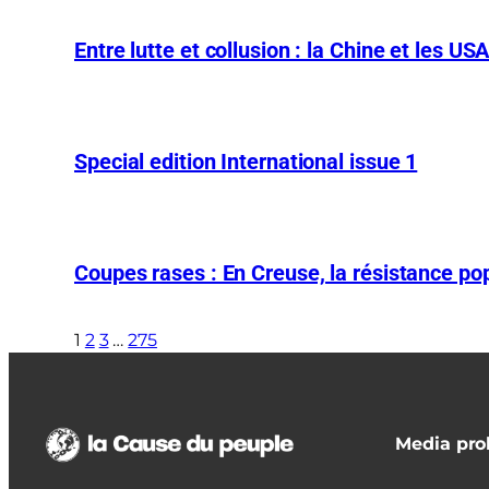
Entre lutte et collusion : la Chine et les US
Special edition International issue 1
Coupes rases : En Creuse, la résistance pop
1
2
3
…
275
Media prol