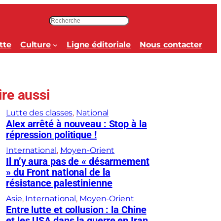
R
e
c
tte
Culture
Ligne éditoriale
Nous contacter
h
e
r
c
ire aussi
h
e
Lutte des classes
, 
National
r
Alex arrêté à nouveau : Stop à la
répression politique !
International
, 
Moyen-Orient
Il n’y aura pas de « désarmement
» du Front national de la
résistance palestinienne
Asie
, 
International
, 
Moyen-Orient
Entre lutte et collusion : la Chine
et les USA dans la guerre en Iran