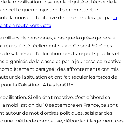
 la mobilisation : « saluer la dignité et l’école de la
ntre cette guerre injuste ». Ils promettent le
ote la nouvelle tentative de briser le blocage, par
la
ent en route vers Gaza
.
e milliers de personnes, alors que la grève générale
as réussi à été réellement suivie. Ce sont 50 % des
 de salariés de l’éducation, des transports publics et
ins organisés de la classe et par la jeunesse combative.
é complètement paralysé ; des affrontements ont mis
uteur de la situation et ont fait reculer les forces de
ur la Palestine ! A bas Israël ! ».
ilisation. Si elle était massive, c’est d’abord sa
e la mobilisation du 10 septembre en France, ce sont
t autour de mot d’ordres politiques, saisi par des
avec une méthode combative, débordant largement des