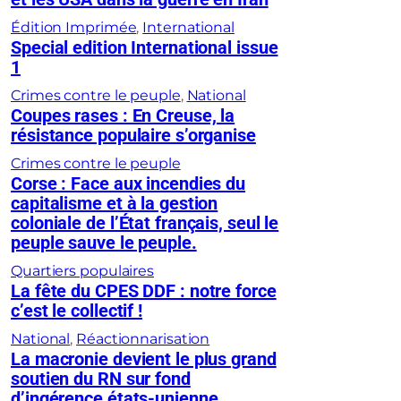
Édition Imprimée
, 
International
Special edition International issue
1
Crimes contre le peuple
, 
National
Coupes rases : En Creuse, la
résistance populaire s’organise
Crimes contre le peuple
Corse : Face aux incendies du
capitalisme et à la gestion
coloniale de l’État français, seul le
peuple sauve le peuple.
Quartiers populaires
La fête du CPES DDF : notre force
c’est le collectif !
National
, 
Réactionnarisation
La macronie devient le plus grand
soutien du RN sur fond
d’ingérence états-unienne