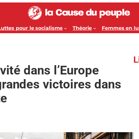
Luttes pour le socialisme
Théorie
Femmes en lu
L
vité dans l’Europe
randes victoires dans
te