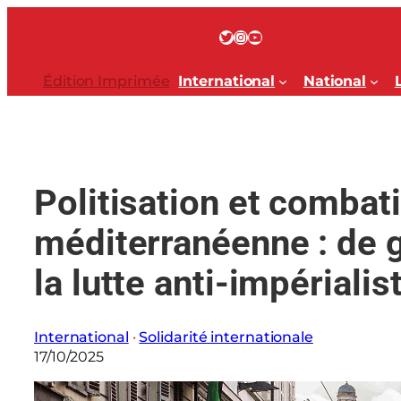
Aller
au
Twitter
Instagram
YouTube
contenu
Édition Imprimée
International
National
Politisation et combati
méditerranéenne : de g
la lutte anti-impérialis
International
 · 
Solidarité internationale
17/10/2025