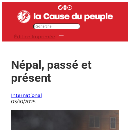
Aller
Twitter
Instagram
YouTube
au
contenu
R
e
Édition Imprimée
c
h
e
r
Népal, passé et
c
h
présent
e
r
International
03/10/2025