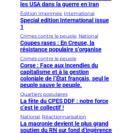
les USA dans la guerre en Iran
Édition Imprimée
, 
International
Special edition International issue
1
Crimes contre le peuple
, 
National
Coupes rases : En Creuse, la
résistance populaire s’organise
Crimes contre le peuple
Corse : Face aux incendies du
capitalisme et à la gestion
coloniale de l’État français, seul le
peuple sauve le peuple.
Quartiers populaires
La fête du CPES DDF : notre force
c’est le collectif !
National
, 
Réactionnarisation
La macronie devient le plus grand
soutien du RN sur fond d’ingérence