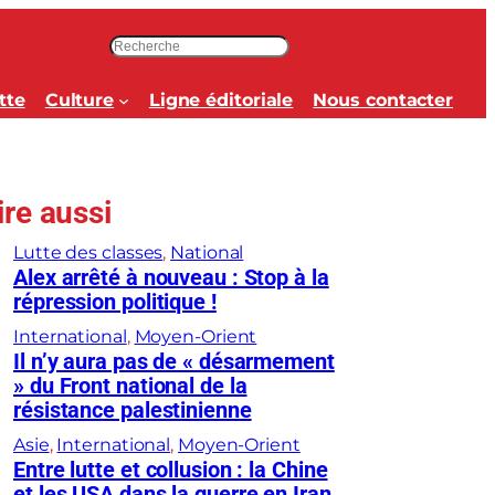
R
e
c
tte
Culture
Ligne éditoriale
Nous contacter
h
e
r
c
ire aussi
h
e
Lutte des classes
, 
National
r
Alex arrêté à nouveau : Stop à la
répression politique !
International
, 
Moyen-Orient
Il n’y aura pas de « désarmement
» du Front national de la
résistance palestinienne
Asie
, 
International
, 
Moyen-Orient
Entre lutte et collusion : la Chine
et les USA dans la guerre en Iran