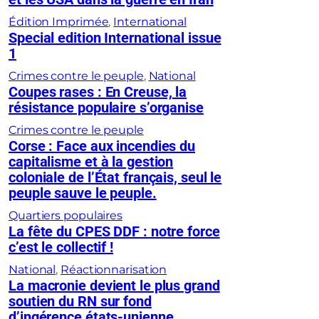
Édition Imprimée
, 
International
Special edition International issue
1
Crimes contre le peuple
, 
National
Coupes rases : En Creuse, la
résistance populaire s’organise
Crimes contre le peuple
Corse : Face aux incendies du
capitalisme et à la gestion
coloniale de l’État français, seul le
peuple sauve le peuple.
Quartiers populaires
La fête du CPES DDF : notre force
c’est le collectif !
National
, 
Réactionnarisation
La macronie devient le plus grand
soutien du RN sur fond
d’ingérence états-unienne