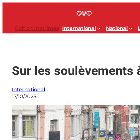
Aller
au
Twitter
Instagram
YouTube
contenu
Édition Imprimée
International
National
Sur les soulèvements
International
17/10/2025