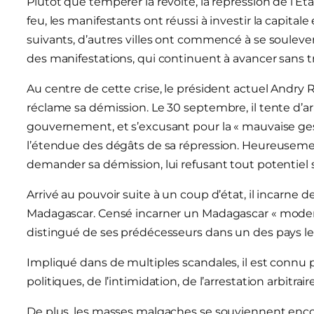
Plutôt que tempérer la révolte, la répression de l’Éta
feu, les manifestants ont réussi à investir la capitale
suivants, d’autres villes ont commencé à se soulever. 
des manifestations, qui continuent à avancer sans tr
Au centre de cette crise, le président actuel Andry R
réclame sa démission. Le 30 septembre, il tente d’
gouvernement, et s’excusant pour la « mauvaise gest
l’étendue des dégâts de sa répression. Heureusement
demander sa démission, lui refusant tout potentiel s
Arrivé au pouvoir suite à un coup d’état, il incarne 
Madagascar. Censé incarner un Madagascar « modern
distingué de ses prédécesseurs dans un des pays 
Impliqué dans de multiples scandales, il est connu
politiques, de l’intimidation, de l’arrestation arbitrair
De plus, les masses malgaches se souviennent encor