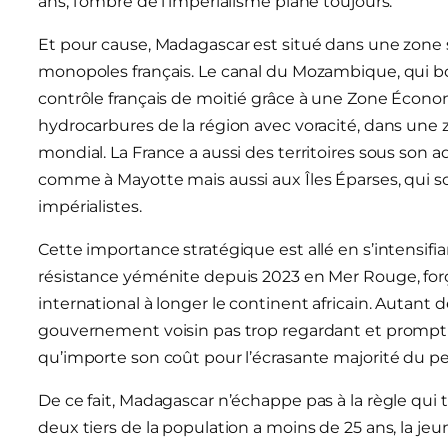
ans, l’ombre de l’impérialisme plane toujours.
Et pour cause, Madagascar est situé dans une zone
monopoles français. Le canal du Mozambique, qui bord
contrôle français de moitié grâce à une Zone Économ
hydrocarbures de la région avec voracité, dans une z
mondial. La France a aussi des territoires sous son a
comme à Mayotte mais aussi aux Îles Éparses, qui s
impérialistes.
Cette importance stratégique est allé en s’intensifia
résistance yéménite depuis 2023 en Mer Rouge, f
international à longer le continent africain. Autant 
gouvernement voisin pas trop regardant et prompt à
qu’importe son coût pour l’écrasante majorité du p
De ce fait, Madagascar n’échappe pas à la règle qui
deux tiers de la population a moins de 25 ans, la je