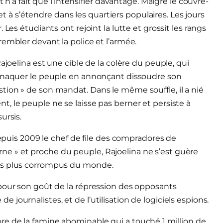
t n’a fait que l’intensifier davantage. Malgré le couvre-
 et à s’étendre dans les quartiers populaires. Les jours
Les étudiants ont rejoint la lutte et grossit les rangs
embler devant la police et l’armée.
ajoelina est une cible de la colère du peuple, qui
arnaquer le peuple en annonçant dissoudre son
ion » de son mandat. Dans le même souffle, il a nié
, le peuple ne se laisse pas berner et persiste à
ursis.
depuis 2009 le chef de file des compradores de
e » et proche du peuple, Rajoelina ne s’est guère
les plus corrompus du monde.
 pour son goût de la répression des opposants
e de journalistes, et de l’utilisation de logiciels espions.
e de la famine abominable qui a touché 1 million de