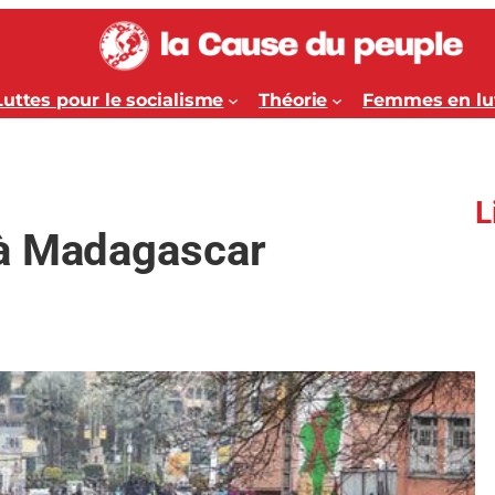
Luttes pour le socialisme
Théorie
Femmes en lu
L
 à Madagascar