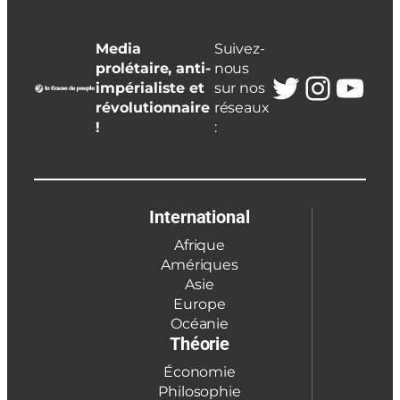
Media
Suivez-
prolétaire, anti-
nous
Twitter
Insta
You
impérialiste et
sur nos
révolutionnaire
réseaux
!
:
International
Afrique
Amériques
Asie
Europe
Océanie
Théorie
Économie
Philosophie