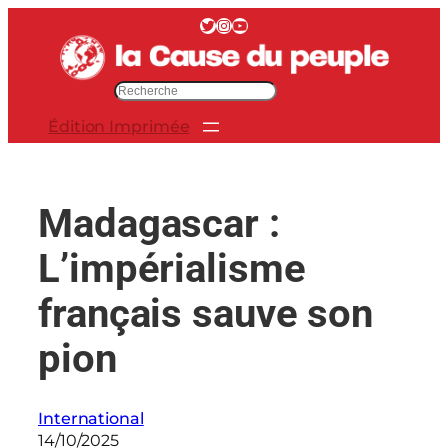
Aller
Twitter
Instagram
YouTube
au
contenu
R
e
Édition Imprimée
c
h
e
r
Madagascar :
c
h
L’impérialisme
e
r
français sauve son
pion
International
14/10/2025