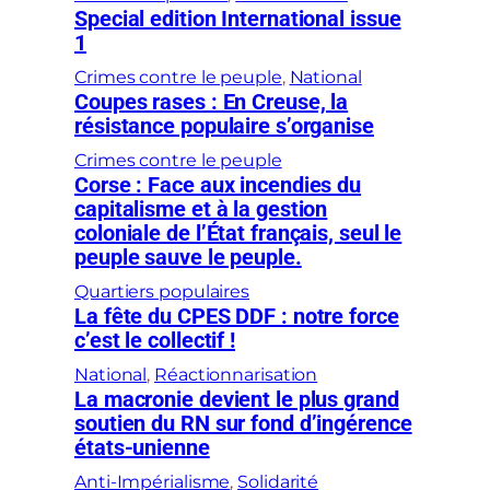
Special edition International issue
1
Crimes contre le peuple
, 
National
Coupes rases : En Creuse, la
résistance populaire s’organise
Crimes contre le peuple
Corse : Face aux incendies du
capitalisme et à la gestion
coloniale de l’État français, seul le
peuple sauve le peuple.
Quartiers populaires
La fête du CPES DDF : notre force
c’est le collectif !
National
, 
Réactionnarisation
La macronie devient le plus grand
soutien du RN sur fond d’ingérence
états-unienne
Anti-Impérialisme
, 
Solidarité