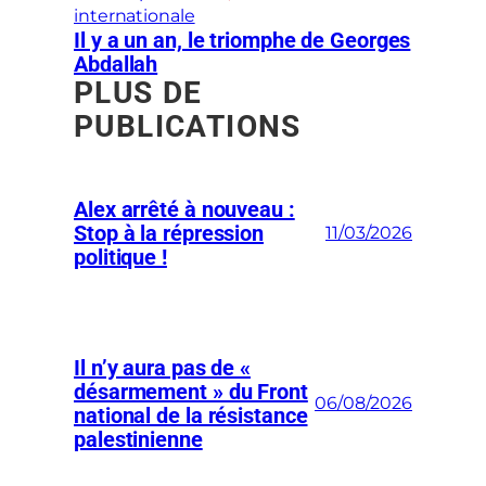
internationale
Il y a un an, le triomphe de Georges
Abdallah
PLUS DE
PUBLICATIONS
Alex arrêté à nouveau :
Stop à la répression
11/03/2026
politique !
Il n’y aura pas de «
désarmement » du Front
06/08/2026
national de la résistance
palestinienne