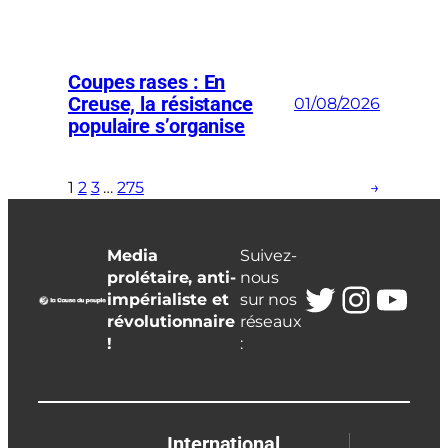
Coupes rases : En
Creuse, la résistance
01/08/2026
populaire s’organise
1
2
3
…
275
→
Media
Suivez-
prolétaire, anti-
nous
Twitter
Insta
You
impérialiste et
sur nos
révolutionnaire
réseaux
!
:
International