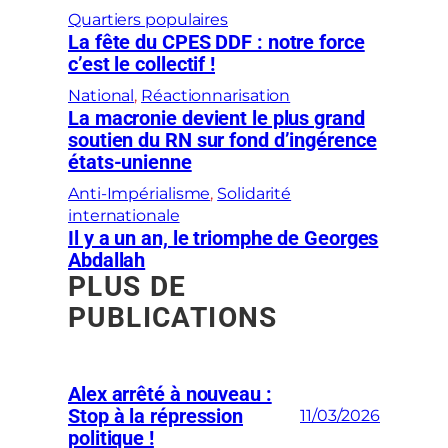
Quartiers populaires
La fête du CPES DDF : notre force
c’est le collectif !
National
, 
Réactionnarisation
La macronie devient le plus grand
soutien du RN sur fond d’ingérence
états-unienne
Anti-Impérialisme
, 
Solidarité
internationale
Il y a un an, le triomphe de Georges
Abdallah
PLUS DE
PUBLICATIONS
Alex arrêté à nouveau :
Stop à la répression
11/03/2026
politique !