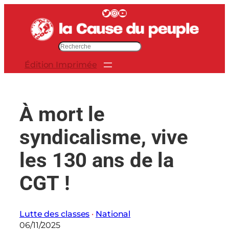
Aller
Twitter
Instagram
YouTube
au
contenu
R
e
Édition Imprimée
c
h
e
r
À mort le
c
h
syndicalisme, vive
e
r
les 130 ans de la
CGT !
Lutte des classes
 · 
National
06/11/2025