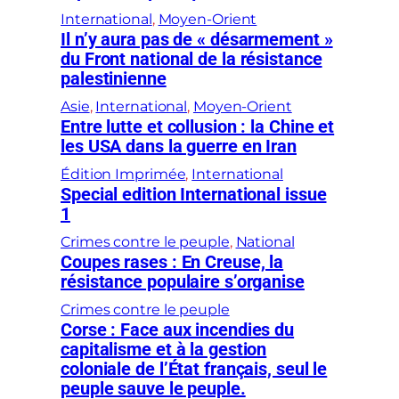
International
, 
Moyen-Orient
Il n’y aura pas de « désarmement »
du Front national de la résistance
palestinienne
Asie
, 
International
, 
Moyen-Orient
Entre lutte et collusion : la Chine et
les USA dans la guerre en Iran
Édition Imprimée
, 
International
Special edition International issue
1
Crimes contre le peuple
, 
National
Coupes rases : En Creuse, la
résistance populaire s’organise
Crimes contre le peuple
Corse : Face aux incendies du
capitalisme et à la gestion
coloniale de l’État français, seul le
peuple sauve le peuple.