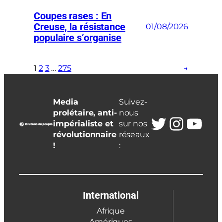
Coupes rases : En
Creuse, la résistance
01/08/2026
populaire s’organise
1
2
3
…
275
→
Media
Suivez-
prolétaire, anti-
nous
Twitter
Insta
You
impérialiste et
sur nos
révolutionnaire
réseaux
!
:
International
Afrique
Amériques