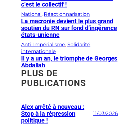
c’est le collectif !
National
, 
Réactionnarisation
La macronie devient le plus grand
soutien du RN sur fond d’ingérence
états-unienne
Anti-Impérialisme
, 
Solidarité
internationale
Il y a un an, le triomphe de Georges
Abdallah
PLUS DE
PUBLICATIONS
Alex arrêté à nouveau :
Stop à la répression
11/03/2026
politique !