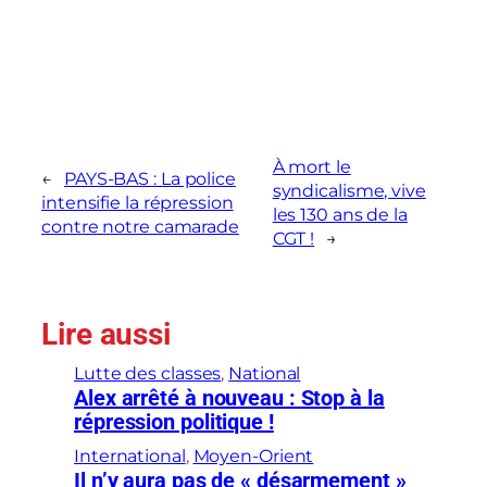
À mort le
←
PAYS-BAS : La police
syndicalisme, vive
intensifie la répression
les 130 ans de la
contre notre camarade
CGT !
→
Lire aussi
Lutte des classes
, 
National
Alex arrêté à nouveau : Stop à la
répression politique !
International
, 
Moyen-Orient
Il n’y aura pas de « désarmement »