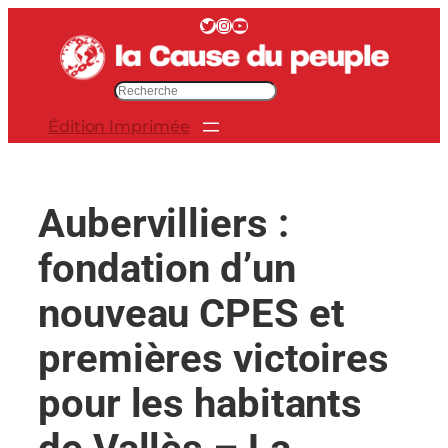
Aller
Twitter
Instagram
YouTube
au
contenu
R
e
Édition Imprimée
c
h
e
r
Aubervilliers :
c
h
fondation d’un
e
r
nouveau CPES et
premières victoires
pour les habitants