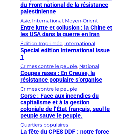
du Front national de la résistance
palestinienne
Asie
, 
International
, 
Moyen-Orient
Entre lutte et collusion : la Chine et
les USA dans la guerre en Iran
Édition Imprimée
, 
International
Special edition International issue
1
Crimes contre le peuple
, 
National
Coupes rases : En Creuse, la
résistance populaire s’organise
Crimes contre le peuple
Corse : Face aux incendies du
capitalisme et à la gestion
coloniale de l’État français, seul le
peuple sauve le peuple.
Quartiers populaires
La fête du CPES DDF : notre force