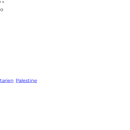
n
»
lo
tarien
Palestine