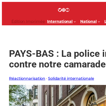
Aller
au
Twitter
Instagram
YouTube
contenu
Édition Imprimée
International
National
PAYS-BAS : La police i
contre notre camarade
Réactionnarisation
 · 
Solidarité internationale