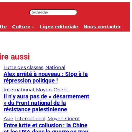
R
e
c
tte
Culture
Ligne éditoriale
Nous contacter
h
e
r
c
ire aussi
h
e
Lutte des classes
, 
National
r
Alex arrêté à nouveau : Stop à la
répression politique !
International
, 
Moyen-Orient
Il n’y aura pas de « désarmement
» du Front national de la
résistance palestinienne
Asie
, 
International
, 
Moyen-Orient
Entre lutte et collusion : la Chine
et les USA dans la guerre en Iran