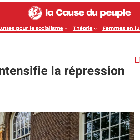
Luttes pour le socialisme
Théorie
Femmes en lu
L
ntensifie la répression