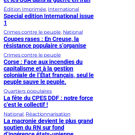
Édition Imprimée
, 
International
Special edition International issue
1
Crimes contre le peuple
, 
National
Coupes rases : En Creuse, la
résistance populaire s’organise
Crimes contre le peuple
Corse : Face aux incendies du
capitalisme et à la gestion
coloniale de l’État français, seul le
peuple sauve le peuple.
Quartiers populaires
La fête du CPES DDF : notre force
c’est le collectif !
National
, 
Réactionnarisation
La macronie devient le plus grand
soutien du RN sur fond
d’ingérence états-unienne