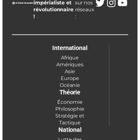
Twitter
Insta
You
impérialiste et
sur nos
révolutionnaire
réseaux
!
:
International
Afrique
Amériques
Asie
Europe
Océanie
Théorie
Économie
Philosophie
Stratégie et
Tactique
National
Lutte des