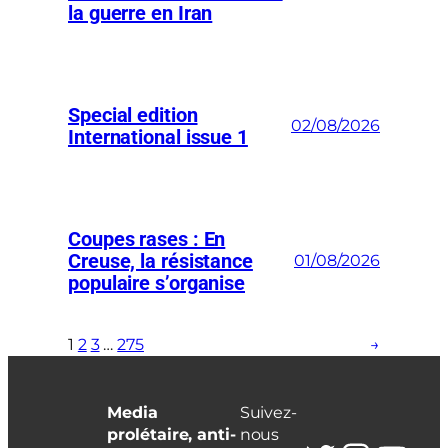
la guerre en Iran
Special edition
02/08/2026
International issue 1
Coupes rases : En
Creuse, la résistance
01/08/2026
populaire s’organise
1
2
3
…
275
→
Media
Suivez-
prolétaire, anti-
nous