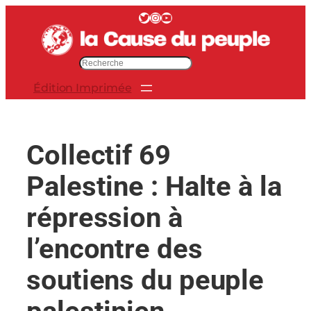
Aller
Twitter
Instagram
YouTube
au
contenu
R
e
Édition Imprimée
c
h
e
r
Collectif 69
c
h
Palestine : Halte à la
e
r
répression à
l’encontre des
soutiens du peuple