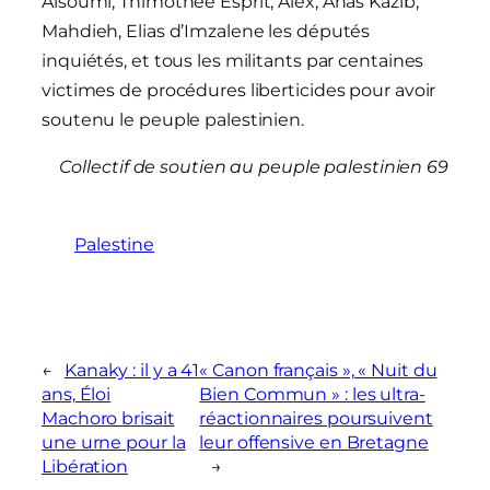
Alsoumi, Thimothée Esprit, Alex, Anas Kazib,
Mahdieh, Elias d’Imzalene les députés
inquiétés, et tous les militants par centaines
victimes de procédures liberticides pour avoir
soutenu le peuple palestinien.
Collectif de soutien au peuple palestinien 69
Palestine
←
Kanaky : il y a 41
« Canon français », « Nuit du
ans, Éloi
Bien Commun » : les ultra-
Machoro brisait
réactionnaires poursuivent
une urne pour la
leur offensive en Bretagne
Libération
→