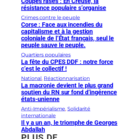
Coupes rases : En Creuse, la
résistance populaire s’organise
Crimes contre le peuple
Corse : Face aux incendies du
capitalisme et à la gestion
coloniale de l’État français, seul le
peuple sauve le peuple.
Quartiers populaires
La fête du CPES DDF : notre force
c’est le collectif !
National
, 
Réactionnarisation
La macronie devient le plus grand
soutien du RN sur fond d’ingérence
états-unienne
Anti-Impérialisme
, 
Solidarité
internationale
Il y a un an, le triomphe de Georges
Abdallah
PLUS DE