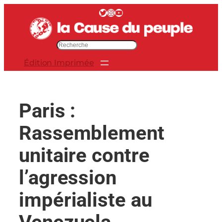
Aller
Twitter
Instagram
YouTube
au
contenu
R
e
Édition Imprimée
c
h
e
r
Paris :
c
h
Rassemblement
e
r
unitaire contre
l’agression
impérialiste au