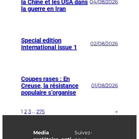
la Chine et les USA dans
04/08/2026
la guerre en Iran
Special edition
02/08/2026
International issue 1
Coupes rases : En
Creuse, la résistance
01/08/2026
populaire s’organise
1
2
3
…
275
→
Media
Suivez-