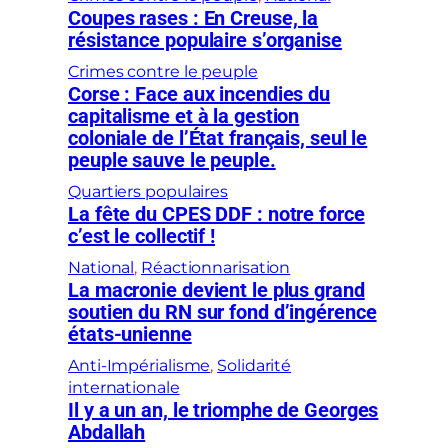
Coupes rases : En Creuse, la
résistance populaire s’organise
Crimes contre le peuple
Corse : Face aux incendies du
capitalisme et à la gestion
coloniale de l’État français, seul le
peuple sauve le peuple.
Quartiers populaires
La fête du CPES DDF : notre force
c’est le collectif !
National
, 
Réactionnarisation
La macronie devient le plus grand
soutien du RN sur fond d’ingérence
états-unienne
Anti-Impérialisme
, 
Solidarité
internationale
Il y a un an, le triomphe de Georges
Abdallah