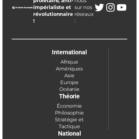
prolétaire, anti-
nous
Twitter
Insta
You
impérialiste et
sur nos
révolutionnaire
réseaux
!
:
International
Afrique
Amériques
Asie
Europe
Océanie
Théorie
Économie
Philosophie
Stratégie et
Tactique
National