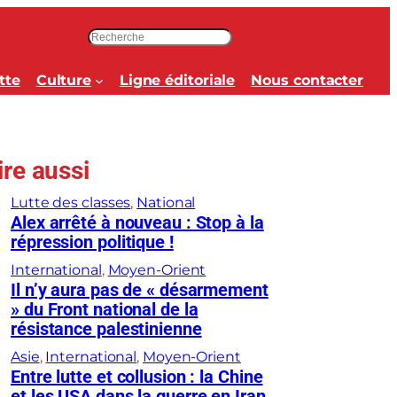
R
e
c
tte
Culture
Ligne éditoriale
Nous contacter
h
e
r
c
ire aussi
h
e
Lutte des classes
, 
National
r
Alex arrêté à nouveau : Stop à la
répression politique !
International
, 
Moyen-Orient
Il n’y aura pas de « désarmement
» du Front national de la
résistance palestinienne
Asie
, 
International
, 
Moyen-Orient
Entre lutte et collusion : la Chine
et les USA dans la guerre en Iran