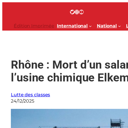
Aller
au
Twitter
Instagram
YouTube
contenu
Édition Imprimée
International
National
Rhône : Mort d’un sala
l’usine chimique Elkem
Lutte des classes
24/12/2025