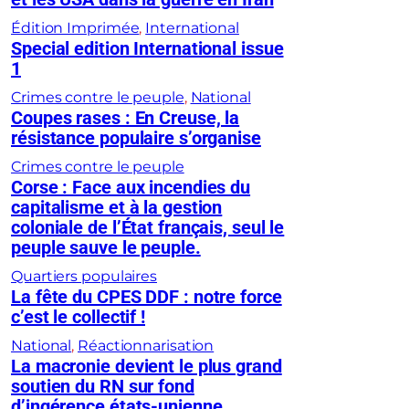
Édition Imprimée
, 
International
Special edition International issue
1
Crimes contre le peuple
, 
National
Coupes rases : En Creuse, la
résistance populaire s’organise
Crimes contre le peuple
Corse : Face aux incendies du
capitalisme et à la gestion
coloniale de l’État français, seul le
peuple sauve le peuple.
Quartiers populaires
La fête du CPES DDF : notre force
c’est le collectif !
National
, 
Réactionnarisation
La macronie devient le plus grand
soutien du RN sur fond
d’ingérence états-unienne