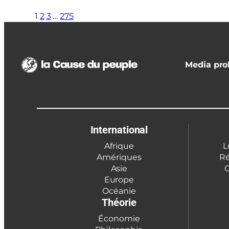
1
2
3
…
275
Media prol
International
Afrique
L
Amériques
Ré
Asie
C
Europe
Océanie
Théorie
Économie