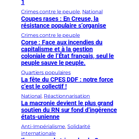
1
Crimes contre le peuple
, 
National
Coupes rases : En Creuse, la
résistance populaire s’organise
Crimes contre le peuple
Corse : Face aux incendies du
capitalisme et à la gestion
coloniale de l’État français, seul le
peuple sauve le peuple.
Quartiers populaires
La fête du CPES DDF : notre force
c’est le collectif !
National
, 
Réactionnarisation
La macronie devient le plus grand
soutien du RN sur fond d’ingérence
états-unienne
Anti-Impérialisme
, 
Solidarité
internationale