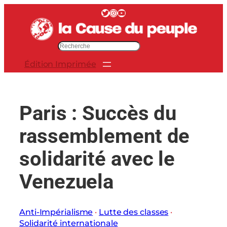
Aller
Twitter
Instagram
YouTube
au
contenu
R
e
Édition Imprimée
c
h
e
r
Paris : Succès du
c
h
rassemblement de
e
r
solidarité avec le
Venezuela
Anti-Impérialisme
 · 
Lutte des classes
 · 
Solidarité internationale