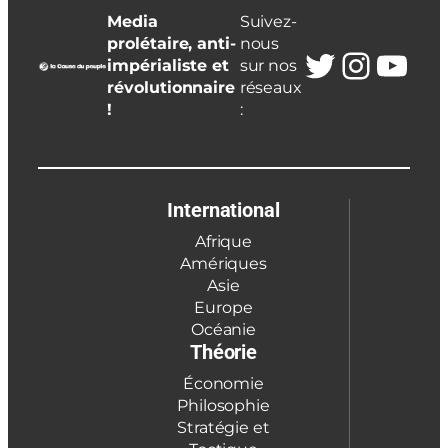
Media
Suivez-
prolétaire, anti-
nous
Twitter
Insta
You
impérialiste et
sur nos
révolutionnaire
réseaux
!
:
International
Afrique
Amériques
Asie
Europe
Océanie
Théorie
Économie
Philosophie
Stratégie et