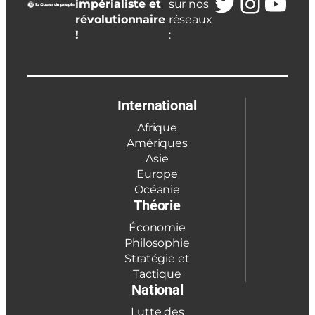
Twitter
Insta
You
impérialiste et
sur nos
révolutionnaire
réseaux
!
:
International
Afrique
Amériques
Asie
Europe
Océanie
Théorie
Économie
Philosophie
Stratégie et
Tactique
National
Lutte des