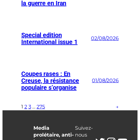
la guerre en Iran
Special edition
02/08/2026
International issue 1
Coupes rases : En
Creuse, la résistance
01/08/2026
populaire s’organise
1
2
3
…
275
→
Media
Suivez-
prolétaire, anti-
nous