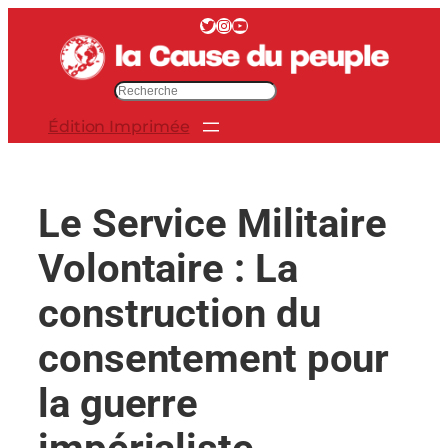
Aller
Twitter
Instagram
YouTube
au
contenu
R
e
Édition Imprimée
c
h
e
r
Le Service Militaire
c
h
Volontaire : La
e
r
construction du
consentement pour
la guerre