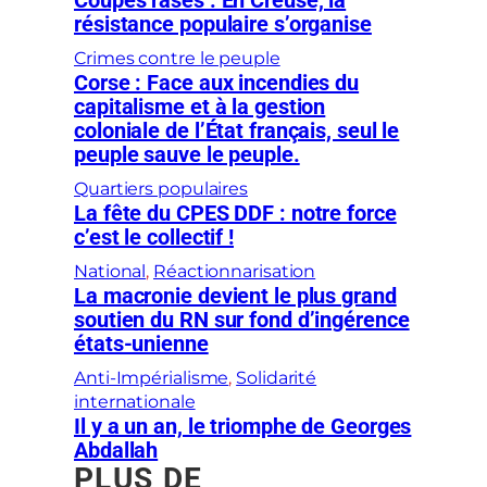
Coupes rases : En Creuse, la
résistance populaire s’organise
Crimes contre le peuple
Corse : Face aux incendies du
capitalisme et à la gestion
coloniale de l’État français, seul le
peuple sauve le peuple.
Quartiers populaires
La fête du CPES DDF : notre force
c’est le collectif !
National
, 
Réactionnarisation
La macronie devient le plus grand
soutien du RN sur fond d’ingérence
états-unienne
Anti-Impérialisme
, 
Solidarité
internationale
Il y a un an, le triomphe de Georges
Abdallah
PLUS DE